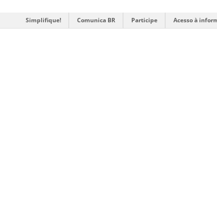
Simplifique!
Comunica BR
Participe
Acesso à infor