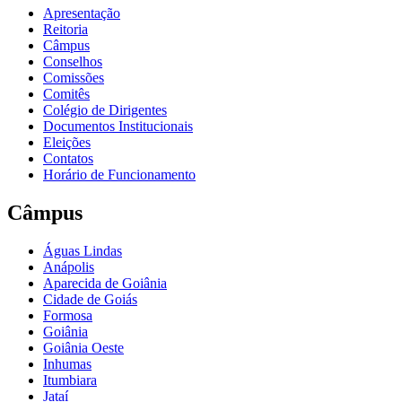
Apresentação
Reitoria
Câmpus
Conselhos
Comissões
Comitês
Colégio de Dirigentes
Documentos Institucionais
Eleições
Contatos
Horário de Funcionamento
Câmpus
Águas Lindas
Anápolis
Aparecida de Goiânia
Cidade de Goiás
Formosa
Goiânia
Goiânia Oeste
Inhumas
Itumbiara
Jataí