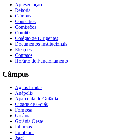
Apresentação
Reitoria
Câmpus
Conselhos
Comissões
Comitês
Colégio de Dirigentes
Documentos Institucionais
Eleições
Contatos
Horário de Funcionamento
Câmpus
Águas Lindas
Anápolis
Aparecida de Goiânia
Cidade de Goiás
Formosa
Goiânia
Goiânia Oeste
Inhumas
Itumbiara
Jataí