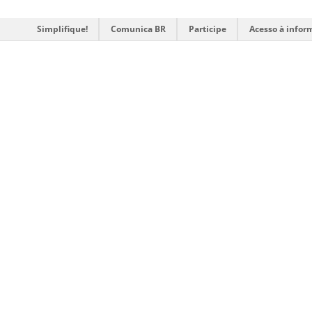
Simplifique!
Comunica BR
Participe
Acesso à infor