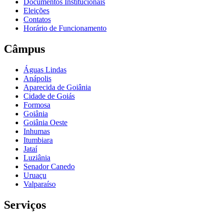
Documentos Institucionais
Eleições
Contatos
Horário de Funcionamento
Câmpus
Águas Lindas
Anápolis
Aparecida de Goiânia
Cidade de Goiás
Formosa
Goiânia
Goiânia Oeste
Inhumas
Itumbiara
Jataí
Luziânia
Senador Canedo
Uruaçu
Valparaíso
Serviços