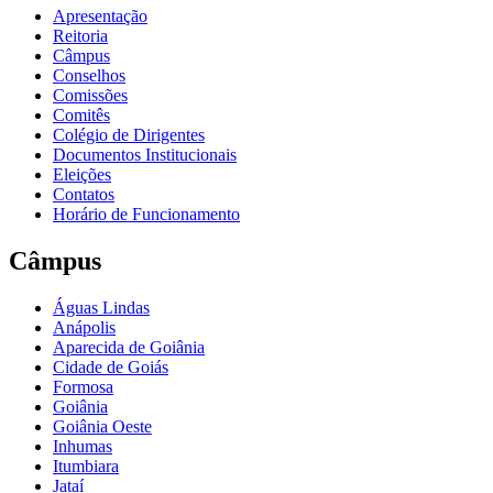
Apresentação
Reitoria
Câmpus
Conselhos
Comissões
Comitês
Colégio de Dirigentes
Documentos Institucionais
Eleições
Contatos
Horário de Funcionamento
Câmpus
Águas Lindas
Anápolis
Aparecida de Goiânia
Cidade de Goiás
Formosa
Goiânia
Goiânia Oeste
Inhumas
Itumbiara
Jataí