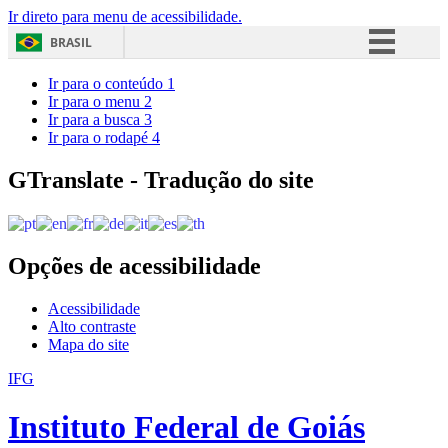
Ir direto para menu de acessibilidade.
BRASIL
Simplifique!
Ir para o conteúdo
1
Ir para o menu
2
Comunica BR
Ir para a busca
3
Ir para o rodapé
4
Participe
Acesso à informação
GTranslate - Tradução do site
Legislação
Canais
Opções de acessibilidade
Acessibilidade
Alto contraste
Mapa do site
IFG
Instituto Federal de Goiás