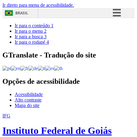
Ir direto para menu de acessibilidade.
BRASIL
Simplifique!
Ir para o conteúdo
1
Ir para o menu
2
Comunica BR
Ir para a busca
3
Ir para o rodapé
4
Participe
Acesso à informação
GTranslate - Tradução do site
Legislação
Canais
Opções de acessibilidade
Acessibilidade
Alto contraste
Mapa do site
IFG
Instituto Federal de Goiás