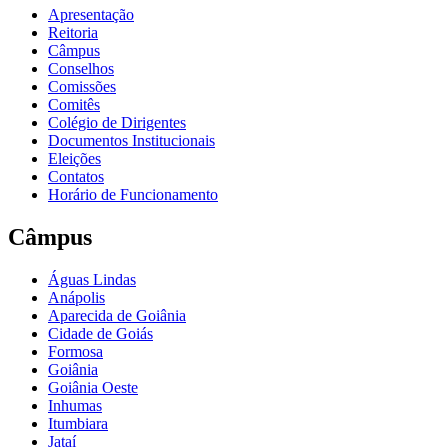
Apresentação
Reitoria
Câmpus
Conselhos
Comissões
Comitês
Colégio de Dirigentes
Documentos Institucionais
Eleições
Contatos
Horário de Funcionamento
Câmpus
Águas Lindas
Anápolis
Aparecida de Goiânia
Cidade de Goiás
Formosa
Goiânia
Goiânia Oeste
Inhumas
Itumbiara
Jataí