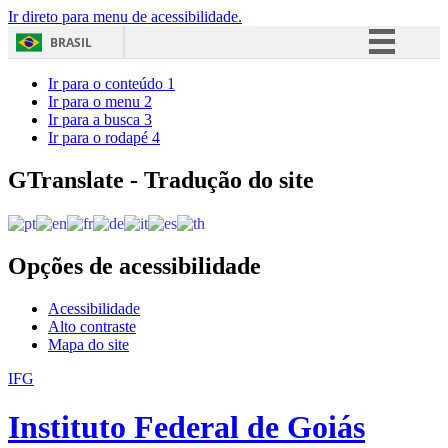
Ir direto para menu de acessibilidade.
BRASIL
Simplifique!
Ir para o conteúdo
1
Ir para o menu
2
Comunica BR
Ir para a busca
3
Ir para o rodapé
4
Participe
Acesso à informação
GTranslate - Tradução do site
Legislação
Canais
Opções de acessibilidade
Acessibilidade
Alto contraste
Mapa do site
IFG
Instituto Federal de Goiás