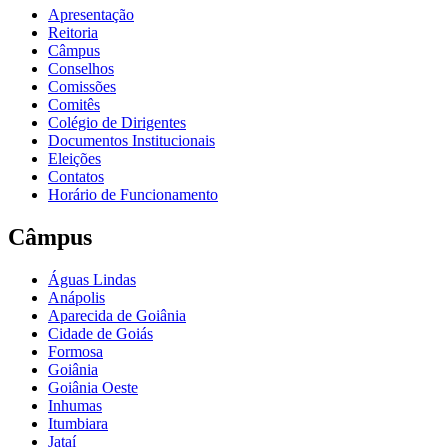
Apresentação
Reitoria
Câmpus
Conselhos
Comissões
Comitês
Colégio de Dirigentes
Documentos Institucionais
Eleições
Contatos
Horário de Funcionamento
Câmpus
Águas Lindas
Anápolis
Aparecida de Goiânia
Cidade de Goiás
Formosa
Goiânia
Goiânia Oeste
Inhumas
Itumbiara
Jataí