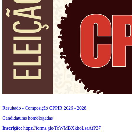
Resultado - Composição CPPIR 2026 - 2028
Candidaturas homologadas
Inscrição:
https://forms.gle/ToWMBXkhoLsaAfP37