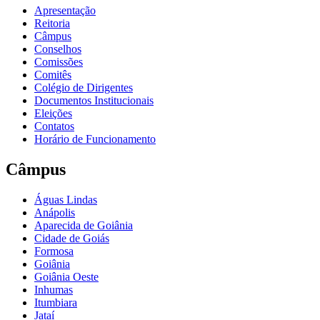
Apresentação
Reitoria
Câmpus
Conselhos
Comissões
Comitês
Colégio de Dirigentes
Documentos Institucionais
Eleições
Contatos
Horário de Funcionamento
Câmpus
Águas Lindas
Anápolis
Aparecida de Goiânia
Cidade de Goiás
Formosa
Goiânia
Goiânia Oeste
Inhumas
Itumbiara
Jataí