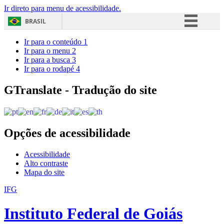
Ir direto para menu de acessibilidade.
BRASIL
Simplifique!
Ir para o conteúdo
1
Ir para o menu
2
Comunica BR
Ir para a busca
3
Ir para o rodapé
4
Participe
Acesso à informação
GTranslate - Tradução do site
Legislação
Canais
Opções de acessibilidade
Acessibilidade
Alto contraste
Mapa do site
IFG
Instituto Federal de Goiás