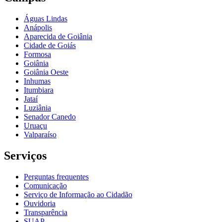
Águas Lindas
Anápolis
Aparecida de Goiânia
Cidade de Goiás
Formosa
Goiânia
Goiânia Oeste
Inhumas
Itumbiara
Jataí
Luziânia
Senador Canedo
Uruaçu
Valparaíso
Serviços
Perguntas frequentes
Comunicação
Serviço de Informação ao Cidadão
Ouvidoria
Transparência
SUAP