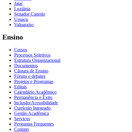
Jataí
Luziânia
Senador Canedo
Uruaçu
Valparaíso
Ensino
Cursos
Processos Seletivos
Estrutura Organizacional
Documentos
Câmara de Ensino
Fóruns e debates
Projetos e Programas
Editais
Calendário Acadêmico
Permanência e Êxito
Inclusão/Acessibilidade
Currículo Integrado
Gestão Acadêmica
Serviços
Perguntas Frequentes
Contato