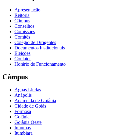
Apresentação
Reitoria
Câmpus
Conselhos
Comissões
Comitês
Colégio de Dirigentes
Documentos Institucionais
Eleições
Contatos
Horário de Funcionamento
Câmpus
Águas Lindas
Anápolis
Aparecida de Goiânia
Cidade de Goiás
Formosa
Goiânia
Goiânia Oeste
Inhumas
Itumbiara