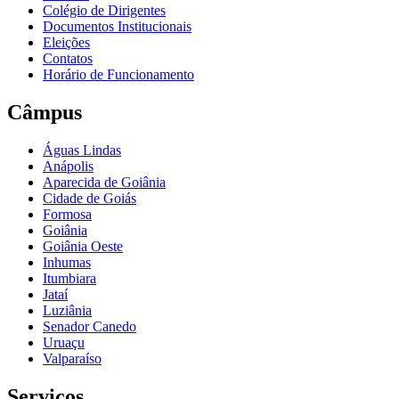
Colégio de Dirigentes
Documentos Institucionais
Eleições
Contatos
Horário de Funcionamento
Câmpus
Águas Lindas
Anápolis
Aparecida de Goiânia
Cidade de Goiás
Formosa
Goiânia
Goiânia Oeste
Inhumas
Itumbiara
Jataí
Luziânia
Senador Canedo
Uruaçu
Valparaíso
Serviços