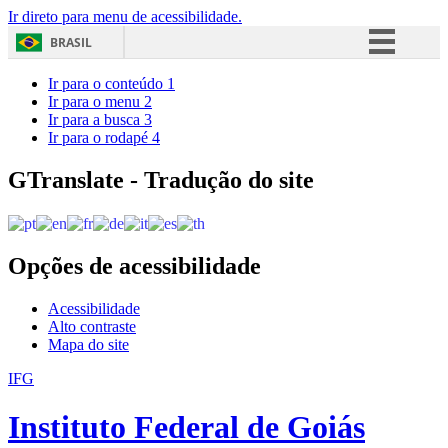
Ir direto para menu de acessibilidade.
BRASIL
Simplifique!
Ir para o conteúdo
1
Ir para o menu
2
Comunica BR
Ir para a busca
3
Ir para o rodapé
4
Participe
Acesso à informação
GTranslate - Tradução do site
Legislação
Canais
Opções de acessibilidade
Acessibilidade
Alto contraste
Mapa do site
IFG
Instituto Federal de Goiás