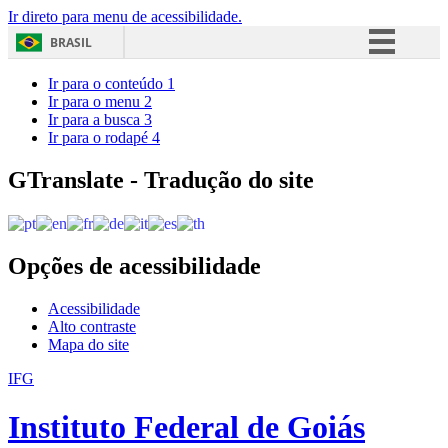
Ir direto para menu de acessibilidade.
BRASIL
Simplifique!
Ir para o conteúdo
1
Ir para o menu
2
Comunica BR
Ir para a busca
3
Ir para o rodapé
4
Participe
Acesso à informação
GTranslate - Tradução do site
Legislação
Canais
Opções de acessibilidade
Acessibilidade
Alto contraste
Mapa do site
IFG
Instituto Federal de Goiás