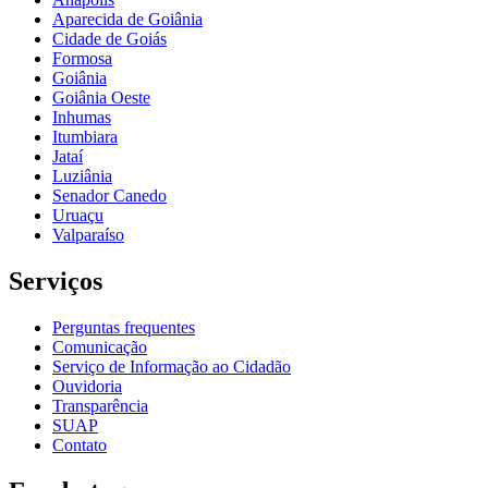
Aparecida de Goiânia
Cidade de Goiás
Formosa
Goiânia
Goiânia Oeste
Inhumas
Itumbiara
Jataí
Luziânia
Senador Canedo
Uruaçu
Valparaíso
Serviços
Perguntas frequentes
Comunicação
Serviço de Informação ao Cidadão
Ouvidoria
Transparência
SUAP
Contato