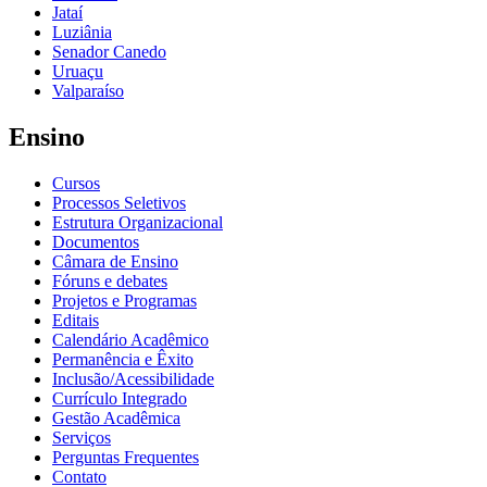
Jataí
Luziânia
Senador Canedo
Uruaçu
Valparaíso
Ensino
Cursos
Processos Seletivos
Estrutura Organizacional
Documentos
Câmara de Ensino
Fóruns e debates
Projetos e Programas
Editais
Calendário Acadêmico
Permanência e Êxito
Inclusão/Acessibilidade
Currículo Integrado
Gestão Acadêmica
Serviços
Perguntas Frequentes
Contato