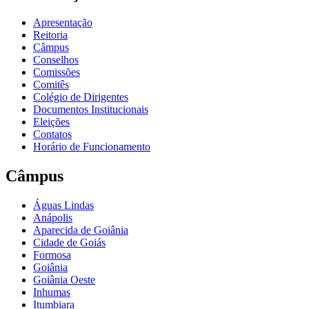
Apresentação
Reitoria
Câmpus
Conselhos
Comissões
Comitês
Colégio de Dirigentes
Documentos Institucionais
Eleições
Contatos
Horário de Funcionamento
Câmpus
Águas Lindas
Anápolis
Aparecida de Goiânia
Cidade de Goiás
Formosa
Goiânia
Goiânia Oeste
Inhumas
Itumbiara