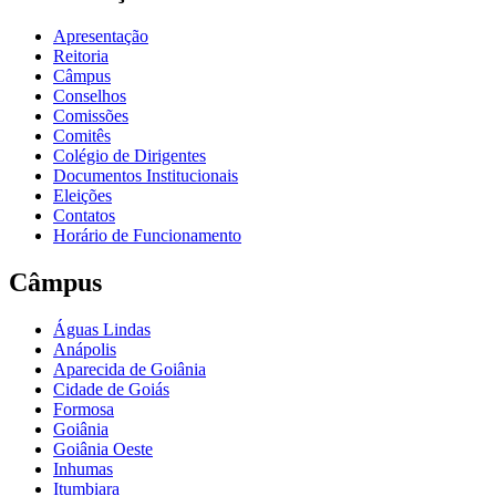
Apresentação
Reitoria
Câmpus
Conselhos
Comissões
Comitês
Colégio de Dirigentes
Documentos Institucionais
Eleições
Contatos
Horário de Funcionamento
Câmpus
Águas Lindas
Anápolis
Aparecida de Goiânia
Cidade de Goiás
Formosa
Goiânia
Goiânia Oeste
Inhumas
Itumbiara