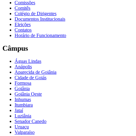
Comissões
Comitês
Colégio de Dirigentes
Documentos Institucionais
Eleições
Contatos
Horário de Funcionamento
Câmpus
Águas Lindas
Anápolis
Aparecida de Goiânia
Cidade de Goiás
Formosa
Goiânia
Goiânia Oeste
Inhumas
Itumbiara
Jataí
Luziânia
Senador Canedo
Uruaçu
Valparaíso