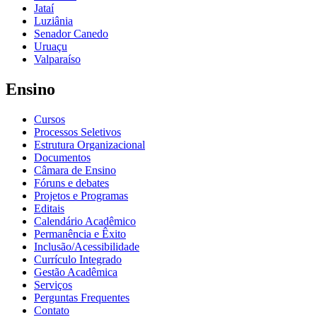
Jataí
Luziânia
Senador Canedo
Uruaçu
Valparaíso
Ensino
Cursos
Processos Seletivos
Estrutura Organizacional
Documentos
Câmara de Ensino
Fóruns e debates
Projetos e Programas
Editais
Calendário Acadêmico
Permanência e Êxito
Inclusão/Acessibilidade
Currículo Integrado
Gestão Acadêmica
Serviços
Perguntas Frequentes
Contato