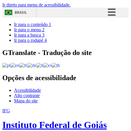
Ir direto para menu de acessibilidade.
BRASIL
Simplifique!
Ir para o conteúdo
1
Ir para o menu
2
Comunica BR
Ir para a busca
3
Ir para o rodapé
4
Participe
Acesso à informação
GTranslate - Tradução do site
Legislação
Canais
Opções de acessibilidade
Acessibilidade
Alto contraste
Mapa do site
IFG
Instituto Federal de Goiás