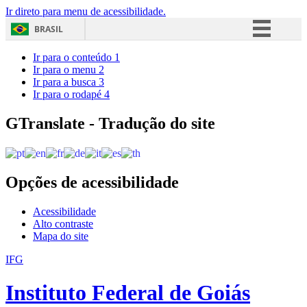
Ir direto para menu de acessibilidade.
BRASIL
Simplifique!
Ir para o conteúdo
1
Ir para o menu
2
Comunica BR
Ir para a busca
3
Ir para o rodapé
4
Participe
Acesso à informação
GTranslate - Tradução do site
Legislação
Canais
Opções de acessibilidade
Acessibilidade
Alto contraste
Mapa do site
IFG
Instituto Federal de Goiás