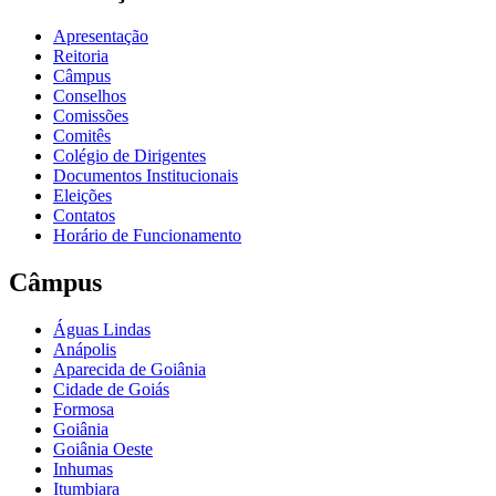
Apresentação
Reitoria
Câmpus
Conselhos
Comissões
Comitês
Colégio de Dirigentes
Documentos Institucionais
Eleições
Contatos
Horário de Funcionamento
Câmpus
Águas Lindas
Anápolis
Aparecida de Goiânia
Cidade de Goiás
Formosa
Goiânia
Goiânia Oeste
Inhumas
Itumbiara