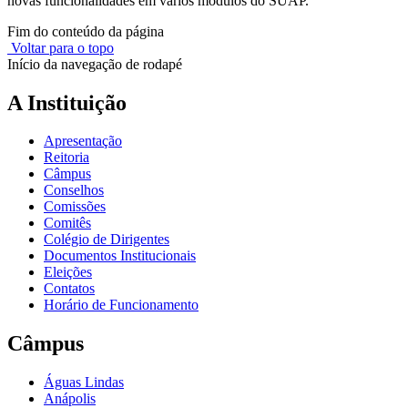
novas funcionalidades em vários módulos do SUAP.
Fim do conteúdo da página
Voltar para o topo
Início da navegação de rodapé
A Instituição
Apresentação
Reitoria
Câmpus
Conselhos
Comissões
Comitês
Colégio de Dirigentes
Documentos Institucionais
Eleições
Contatos
Horário de Funcionamento
Câmpus
Águas Lindas
Anápolis