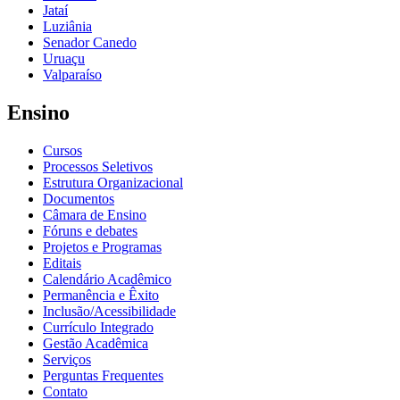
Jataí
Luziânia
Senador Canedo
Uruaçu
Valparaíso
Ensino
Cursos
Processos Seletivos
Estrutura Organizacional
Documentos
Câmara de Ensino
Fóruns e debates
Projetos e Programas
Editais
Calendário Acadêmico
Permanência e Êxito
Inclusão/Acessibilidade
Currículo Integrado
Gestão Acadêmica
Serviços
Perguntas Frequentes
Contato