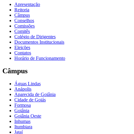
Apresentação
Reitoria
Câmpus
Conselhos
Comissões
Comitês
Colégio de Dirigentes
Documentos Institucionais
Eleições
Contatos
Horário de Funcionamento
Câmpus
Águas Lindas
Anápolis
Aparecida de Goiânia
Cidade de Goiás
Formosa
Goiânia
Goiânia Oeste
Inhumas
Itumbiara
Jataí