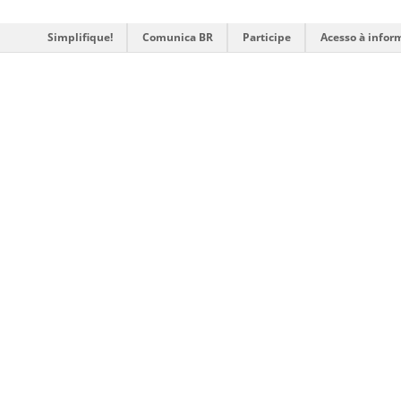
Simplifique!
Comunica BR
Participe
Acesso à infor