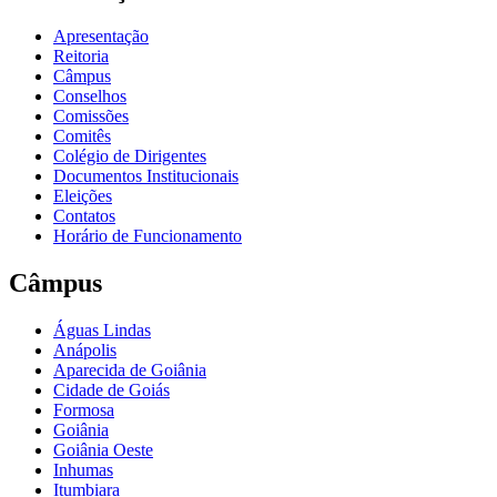
Apresentação
Reitoria
Câmpus
Conselhos
Comissões
Comitês
Colégio de Dirigentes
Documentos Institucionais
Eleições
Contatos
Horário de Funcionamento
Câmpus
Águas Lindas
Anápolis
Aparecida de Goiânia
Cidade de Goiás
Formosa
Goiânia
Goiânia Oeste
Inhumas
Itumbiara