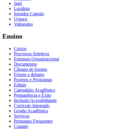
Jataí
Luziânia
Senador Canedo
Uruaçu
Valparaíso
Ensino
Cursos
Processos Seletivos
Estrutura Organizacional
Documentos
Câmara de Ensino
Fóruns e debates
Projetos e Programas
Editais
Calendário Acadêmico
Permanência e Êxito
Inclusão/Acessibilidade
Currículo Integrado
Gestão Acadêmica
Serviços
Perguntas Frequentes
Contato