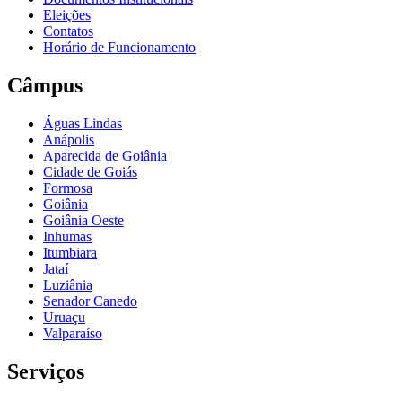
Eleições
Contatos
Horário de Funcionamento
Câmpus
Águas Lindas
Anápolis
Aparecida de Goiânia
Cidade de Goiás
Formosa
Goiânia
Goiânia Oeste
Inhumas
Itumbiara
Jataí
Luziânia
Senador Canedo
Uruaçu
Valparaíso
Serviços