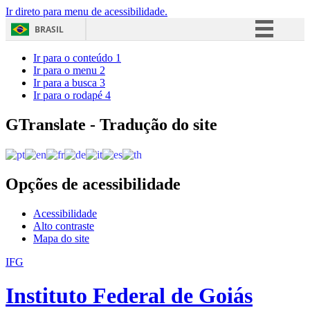
Ir direto para menu de acessibilidade.
BRASIL
Simplifique!
Ir para o conteúdo
1
Ir para o menu
2
Comunica BR
Ir para a busca
3
Ir para o rodapé
4
Participe
Acesso à informação
GTranslate - Tradução do site
Legislação
Canais
Opções de acessibilidade
Acessibilidade
Alto contraste
Mapa do site
IFG
Instituto Federal de Goiás