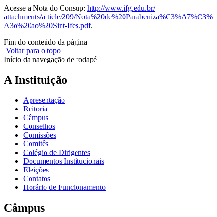
Acesse a Nota do Consup:
http://www.ifg.edu.br/
attachments/article/209/Nota%
20de%20Parabeniza%C3%A7%C3%
A3o%20ao%20Sint-Ifes.pdf
.
Fim do conteúdo da página
Voltar para o topo
Início da navegação de rodapé
A Instituição
Apresentação
Reitoria
Câmpus
Conselhos
Comissões
Comitês
Colégio de Dirigentes
Documentos Institucionais
Eleições
Contatos
Horário de Funcionamento
Câmpus