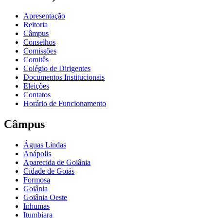
Apresentação
Reitoria
Câmpus
Conselhos
Comissões
Comitês
Colégio de Dirigentes
Documentos Institucionais
Eleições
Contatos
Horário de Funcionamento
Câmpus
Águas Lindas
Anápolis
Aparecida de Goiânia
Cidade de Goiás
Formosa
Goiânia
Goiânia Oeste
Inhumas
Itumbiara