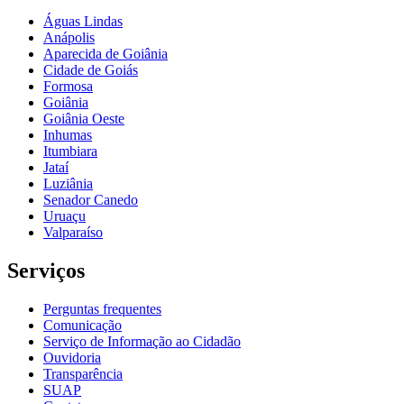
Águas Lindas
Anápolis
Aparecida de Goiânia
Cidade de Goiás
Formosa
Goiânia
Goiânia Oeste
Inhumas
Itumbiara
Jataí
Luziânia
Senador Canedo
Uruaçu
Valparaíso
Serviços
Perguntas frequentes
Comunicação
Serviço de Informação ao Cidadão
Ouvidoria
Transparência
SUAP