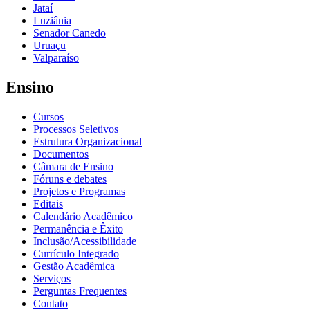
Jataí
Luziânia
Senador Canedo
Uruaçu
Valparaíso
Ensino
Cursos
Processos Seletivos
Estrutura Organizacional
Documentos
Câmara de Ensino
Fóruns e debates
Projetos e Programas
Editais
Calendário Acadêmico
Permanência e Êxito
Inclusão/Acessibilidade
Currículo Integrado
Gestão Acadêmica
Serviços
Perguntas Frequentes
Contato