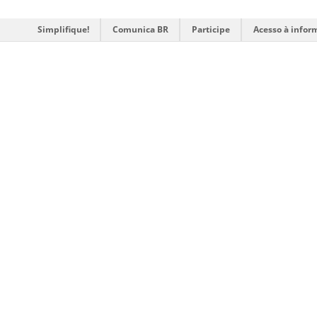
Simplifique!
Comunica BR
Participe
Acesso à infor