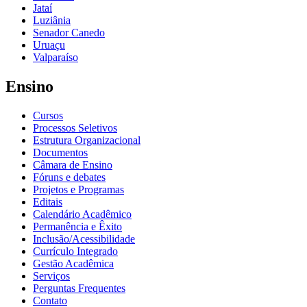
Jataí
Luziânia
Senador Canedo
Uruaçu
Valparaíso
Ensino
Cursos
Processos Seletivos
Estrutura Organizacional
Documentos
Câmara de Ensino
Fóruns e debates
Projetos e Programas
Editais
Calendário Acadêmico
Permanência e Êxito
Inclusão/Acessibilidade
Currículo Integrado
Gestão Acadêmica
Serviços
Perguntas Frequentes
Contato