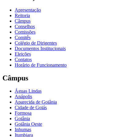
Apresentação
Reitoria
Câmpus
Conselhos
Comissões
Comitês
Colégio de Dirigentes
Documentos Institucionais
Eleições
Contatos
Horário de Funcionamento
Câmpus
Águas Lindas
Anápolis
Aparecida de Goiânia
Cidade de Goiás
Formosa
Goiânia
Goiânia Oeste
Inhumas
Itumbiara