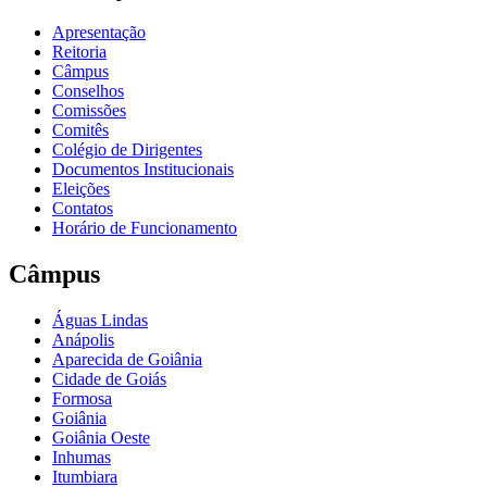
Apresentação
Reitoria
Câmpus
Conselhos
Comissões
Comitês
Colégio de Dirigentes
Documentos Institucionais
Eleições
Contatos
Horário de Funcionamento
Câmpus
Águas Lindas
Anápolis
Aparecida de Goiânia
Cidade de Goiás
Formosa
Goiânia
Goiânia Oeste
Inhumas
Itumbiara