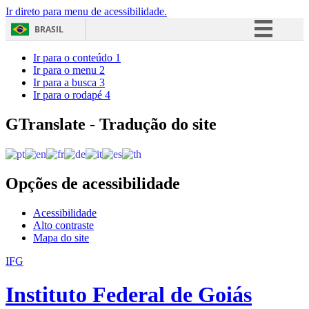
Ir direto para menu de acessibilidade.
BRASIL
Simplifique!
Ir para o conteúdo
1
Ir para o menu
2
Comunica BR
Ir para a busca
3
Ir para o rodapé
4
Participe
Acesso à informação
GTranslate - Tradução do site
Legislação
Canais
Opções de acessibilidade
Acessibilidade
Alto contraste
Mapa do site
IFG
Instituto Federal de Goiás