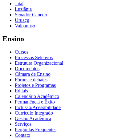
Jataí
Luziânia
Senador Canedo
Uruaçu
Valparaíso
Ensino
Cursos
Processos Seletivos
Estrutura Organizacional
Documentos
Câmara de Ensino
Fóruns e debates
Projetos e Programas
Editais
Calendário Acadêmico
Permanência e Êxito
Inclusão/Acessibilidade
Currículo Integrado
Gestão Acadêmica
Serviços
Perguntas Frequentes
Contato