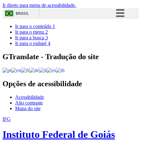
Ir direto para menu de acessibilidade.
BRASIL
Simplifique!
Ir para o conteúdo
1
Ir para o menu
2
Comunica BR
Ir para a busca
3
Ir para o rodapé
4
Participe
Acesso à informação
GTranslate - Tradução do site
Legislação
Canais
Opções de acessibilidade
Acessibilidade
Alto contraste
Mapa do site
IFG
Instituto Federal de Goiás