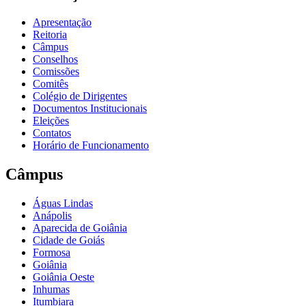
Apresentação
Reitoria
Câmpus
Conselhos
Comissões
Comitês
Colégio de Dirigentes
Documentos Institucionais
Eleições
Contatos
Horário de Funcionamento
Câmpus
Águas Lindas
Anápolis
Aparecida de Goiânia
Cidade de Goiás
Formosa
Goiânia
Goiânia Oeste
Inhumas
Itumbiara