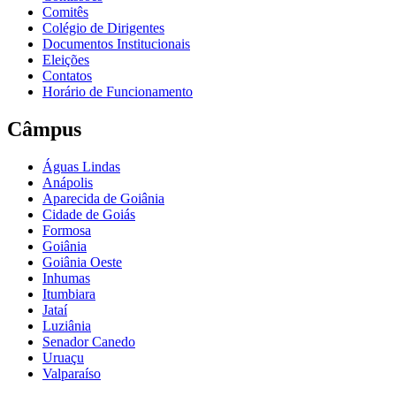
Comitês
Colégio de Dirigentes
Documentos Institucionais
Eleições
Contatos
Horário de Funcionamento
Câmpus
Águas Lindas
Anápolis
Aparecida de Goiânia
Cidade de Goiás
Formosa
Goiânia
Goiânia Oeste
Inhumas
Itumbiara
Jataí
Luziânia
Senador Canedo
Uruaçu
Valparaíso