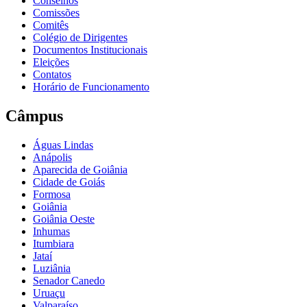
Conselhos
Comissões
Comitês
Colégio de Dirigentes
Documentos Institucionais
Eleições
Contatos
Horário de Funcionamento
Câmpus
Águas Lindas
Anápolis
Aparecida de Goiânia
Cidade de Goiás
Formosa
Goiânia
Goiânia Oeste
Inhumas
Itumbiara
Jataí
Luziânia
Senador Canedo
Uruaçu
Valparaíso