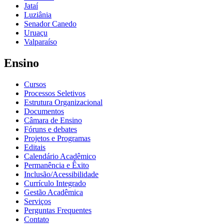
Jataí
Luziânia
Senador Canedo
Uruaçu
Valparaíso
Ensino
Cursos
Processos Seletivos
Estrutura Organizacional
Documentos
Câmara de Ensino
Fóruns e debates
Projetos e Programas
Editais
Calendário Acadêmico
Permanência e Êxito
Inclusão/Acessibilidade
Currículo Integrado
Gestão Acadêmica
Serviços
Perguntas Frequentes
Contato