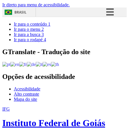
Ir direto para menu de acessibilidade.
BRASIL
Simplifique!
Ir para o conteúdo
1
Ir para o menu
2
Comunica BR
Ir para a busca
3
Ir para o rodapé
4
Participe
Acesso à informação
GTranslate - Tradução do site
Legislação
Canais
Opções de acessibilidade
Acessibilidade
Alto contraste
Mapa do site
IFG
Instituto Federal de Goiás