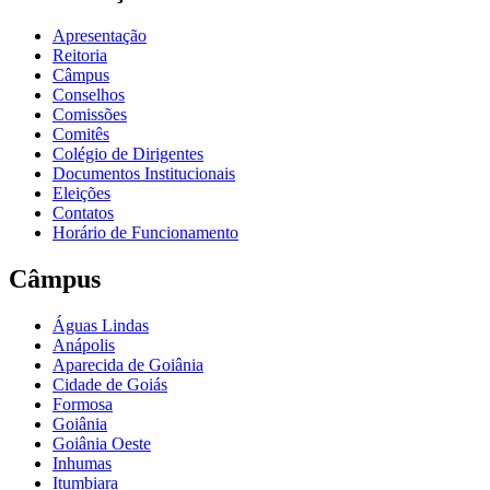
Apresentação
Reitoria
Câmpus
Conselhos
Comissões
Comitês
Colégio de Dirigentes
Documentos Institucionais
Eleições
Contatos
Horário de Funcionamento
Câmpus
Águas Lindas
Anápolis
Aparecida de Goiânia
Cidade de Goiás
Formosa
Goiânia
Goiânia Oeste
Inhumas
Itumbiara