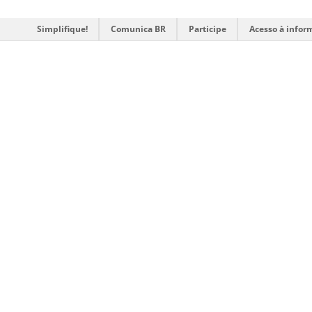
Simplifique!
Comunica BR
Participe
Acesso à infor