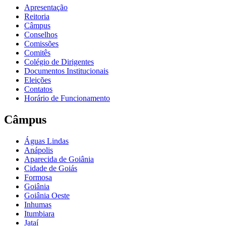
Apresentação
Reitoria
Câmpus
Conselhos
Comissões
Comitês
Colégio de Dirigentes
Documentos Institucionais
Eleições
Contatos
Horário de Funcionamento
Câmpus
Águas Lindas
Anápolis
Aparecida de Goiânia
Cidade de Goiás
Formosa
Goiânia
Goiânia Oeste
Inhumas
Itumbiara
Jataí