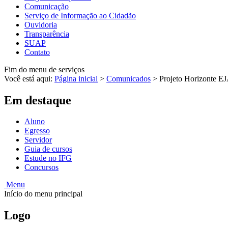
Comunicação
Serviço de Informação ao Cidadão
Ouvidoria
Transparência
SUAP
Contato
Fim do menu de serviços
Você está aqui:
Página inicial
>
Comunicados
>
Projeto Horizonte EJ
Em destaque
Aluno
Egresso
Servidor
Guia de cursos
Estude no IFG
Concursos
Menu
Início do menu principal
Logo