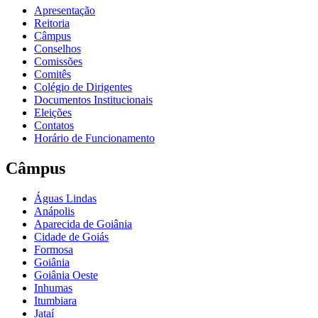
Apresentação
Reitoria
Câmpus
Conselhos
Comissões
Comitês
Colégio de Dirigentes
Documentos Institucionais
Eleições
Contatos
Horário de Funcionamento
Câmpus
Águas Lindas
Anápolis
Aparecida de Goiânia
Cidade de Goiás
Formosa
Goiânia
Goiânia Oeste
Inhumas
Itumbiara
Jataí