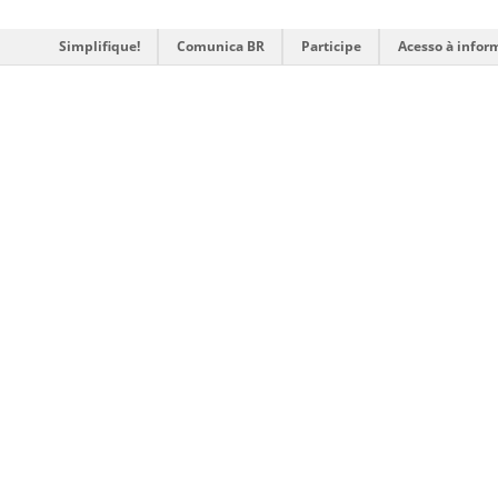
Simplifique!
Comunica BR
Participe
Acesso à infor