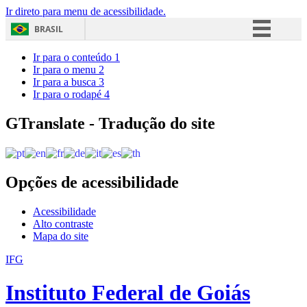
Ir direto para menu de acessibilidade.
BRASIL
Simplifique!
Ir para o conteúdo
1
Ir para o menu
2
Comunica BR
Ir para a busca
3
Ir para o rodapé
4
Participe
Acesso à informação
GTranslate - Tradução do site
Legislação
Canais
Opções de acessibilidade
Acessibilidade
Alto contraste
Mapa do site
IFG
Instituto Federal de Goiás