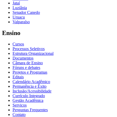
Jataí
Luziânia
Senador Canedo
Uruaçu
Valparaíso
Ensino
Cursos
Processos Seletivos
Estrutura Organizacional
Documentos
Câmara de Ensino
Fóruns e debates
Projetos e Programas
Editais
Calendário Acadêmico
Permanência e Êxito
Inclusão/Acessibilidade
Currículo Integrado
Gestão Acadêmica
Serviços
Perguntas Frequentes
Contato