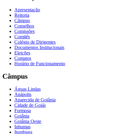
Apresentação
Reitoria
Câmpus
Conselhos
Comissões
Comitês
Colégio de Dirigentes
Documentos Institucionais
Eleições
Contatos
Horário de Funcionamento
Câmpus
Águas Lindas
Anápolis
Aparecida de Goiânia
Cidade de Goiás
Formosa
Goiânia
Goiânia Oeste
Inhumas
Itumbiara