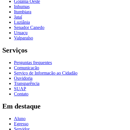
Goiânia Oeste
Inhumas
Itumbiara
Jataí
Luziânia
Senador Canedo
Uruaçu
Valparaíso
Serviços
Perguntas frequentes
Comunicação
Serviço de Informação ao Cidadão
Ouvidoria
Transparência
SUAP
Contato
Em destaque
Aluno
Egresso
Servidor