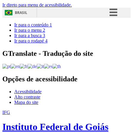
Ir direto para menu de acessibilidade.
BRASIL
Simplifique!
Ir para o conteúdo
1
Ir para o menu
2
Comunica BR
Ir para a busca
3
Ir para o rodapé
4
Participe
Acesso à informação
GTranslate - Tradução do site
Legislação
Canais
Opções de acessibilidade
Acessibilidade
Alto contraste
Mapa do site
IFG
Instituto Federal de Goiás