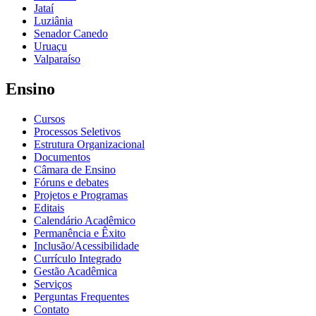
Jataí
Luziânia
Senador Canedo
Uruaçu
Valparaíso
Ensino
Cursos
Processos Seletivos
Estrutura Organizacional
Documentos
Câmara de Ensino
Fóruns e debates
Projetos e Programas
Editais
Calendário Acadêmico
Permanência e Êxito
Inclusão/Acessibilidade
Currículo Integrado
Gestão Acadêmica
Serviços
Perguntas Frequentes
Contato