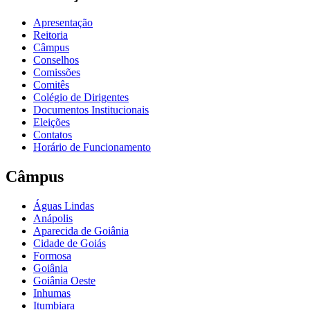
Apresentação
Reitoria
Câmpus
Conselhos
Comissões
Comitês
Colégio de Dirigentes
Documentos Institucionais
Eleições
Contatos
Horário de Funcionamento
Câmpus
Águas Lindas
Anápolis
Aparecida de Goiânia
Cidade de Goiás
Formosa
Goiânia
Goiânia Oeste
Inhumas
Itumbiara