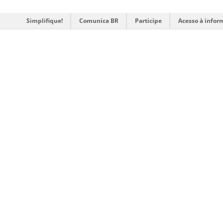
Simplifique!
Comunica BR
Participe
Acesso à infor