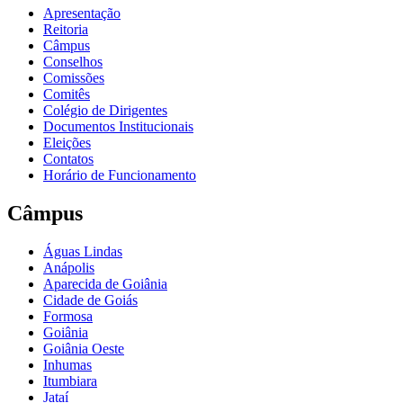
Apresentação
Reitoria
Câmpus
Conselhos
Comissões
Comitês
Colégio de Dirigentes
Documentos Institucionais
Eleições
Contatos
Horário de Funcionamento
Câmpus
Águas Lindas
Anápolis
Aparecida de Goiânia
Cidade de Goiás
Formosa
Goiânia
Goiânia Oeste
Inhumas
Itumbiara
Jataí