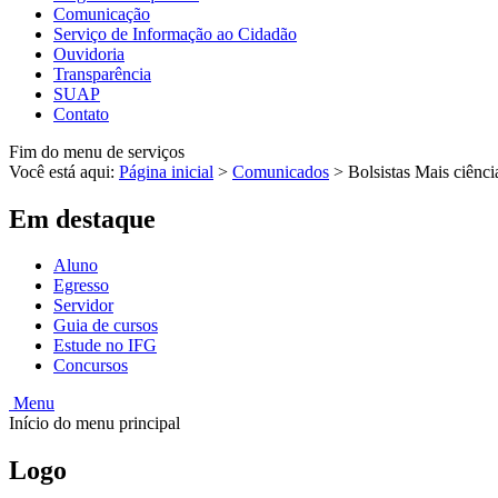
Comunicação
Serviço de Informação ao Cidadão
Ouvidoria
Transparência
SUAP
Contato
Fim do menu de serviços
Você está aqui:
Página inicial
>
Comunicados
>
Bolsistas Mais ciênci
Em destaque
Aluno
Egresso
Servidor
Guia de cursos
Estude no IFG
Concursos
Menu
Início do menu principal
Logo