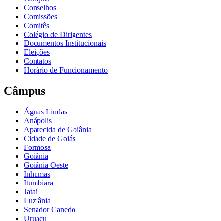
Conselhos
Comissões
Comitês
Colégio de Dirigentes
Documentos Institucionais
Eleições
Contatos
Horário de Funcionamento
Câmpus
Águas Lindas
Anápolis
Aparecida de Goiânia
Cidade de Goiás
Formosa
Goiânia
Goiânia Oeste
Inhumas
Itumbiara
Jataí
Luziânia
Senador Canedo
Uruaçu