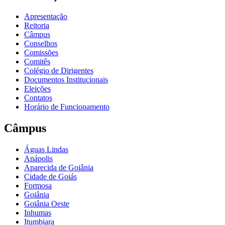
Apresentação
Reitoria
Câmpus
Conselhos
Comissões
Comitês
Colégio de Dirigentes
Documentos Institucionais
Eleições
Contatos
Horário de Funcionamento
Câmpus
Águas Lindas
Anápolis
Aparecida de Goiânia
Cidade de Goiás
Formosa
Goiânia
Goiânia Oeste
Inhumas
Itumbiara