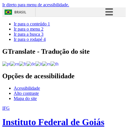
Ir direto para menu de acessibilidade.
BRASIL
Simplifique!
Ir para o conteúdo
1
Ir para o menu
2
Comunica BR
Ir para a busca
3
Ir para o rodapé
4
Participe
Acesso à informação
GTranslate - Tradução do site
Legislação
Canais
Opções de acessibilidade
Acessibilidade
Alto contraste
Mapa do site
IFG
Instituto Federal de Goiás