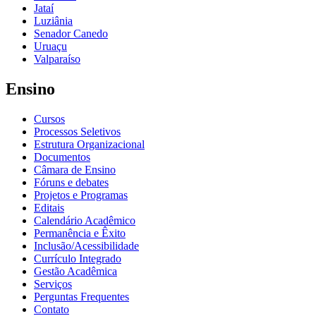
Jataí
Luziânia
Senador Canedo
Uruaçu
Valparaíso
Ensino
Cursos
Processos Seletivos
Estrutura Organizacional
Documentos
Câmara de Ensino
Fóruns e debates
Projetos e Programas
Editais
Calendário Acadêmico
Permanência e Êxito
Inclusão/Acessibilidade
Currículo Integrado
Gestão Acadêmica
Serviços
Perguntas Frequentes
Contato