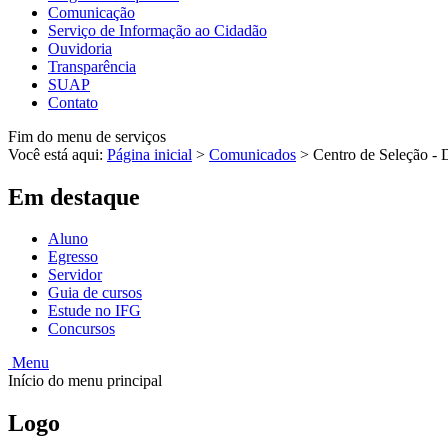
Comunicação
Serviço de Informação ao Cidadão
Ouvidoria
Transparência
SUAP
Contato
Fim do menu de serviços
Você está aqui:
Página inicial
>
Comunicados
>
Centro de Seleção - D
Em destaque
Aluno
Egresso
Servidor
Guia de cursos
Estude no IFG
Concursos
Menu
Início do menu principal
Logo