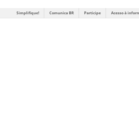
Simplifique!
Comunica BR
Participe
Acesso à infor