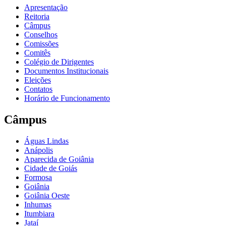
Apresentação
Reitoria
Câmpus
Conselhos
Comissões
Comitês
Colégio de Dirigentes
Documentos Institucionais
Eleições
Contatos
Horário de Funcionamento
Câmpus
Águas Lindas
Anápolis
Aparecida de Goiânia
Cidade de Goiás
Formosa
Goiânia
Goiânia Oeste
Inhumas
Itumbiara
Jataí