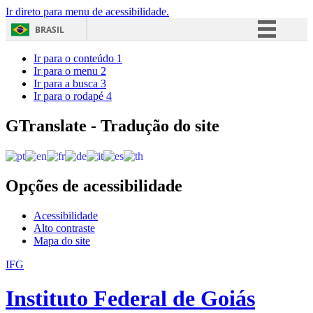
Ir direto para menu de acessibilidade.
BRASIL
Simplifique!
Ir para o conteúdo
1
Ir para o menu
2
Comunica BR
Ir para a busca
3
Ir para o rodapé
4
Participe
Acesso à informação
GTranslate - Tradução do site
Legislação
Canais
Opções de acessibilidade
Acessibilidade
Alto contraste
Mapa do site
IFG
Instituto Federal de Goiás