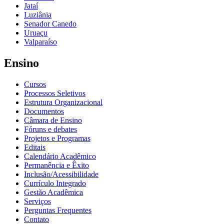
Jataí
Luziânia
Senador Canedo
Uruaçu
Valparaíso
Ensino
Cursos
Processos Seletivos
Estrutura Organizacional
Documentos
Câmara de Ensino
Fóruns e debates
Projetos e Programas
Editais
Calendário Acadêmico
Permanência e Êxito
Inclusão/Acessibilidade
Currículo Integrado
Gestão Acadêmica
Serviços
Perguntas Frequentes
Contato