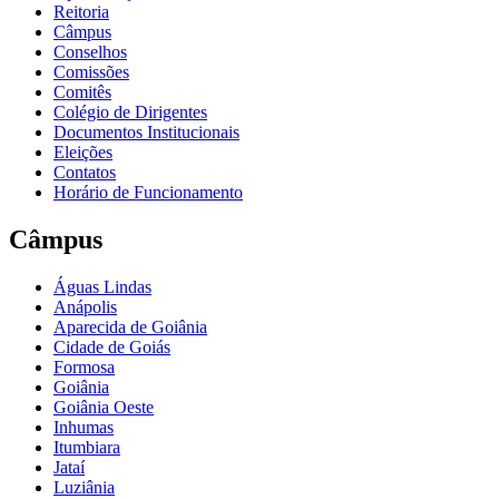
Reitoria
Câmpus
Conselhos
Comissões
Comitês
Colégio de Dirigentes
Documentos Institucionais
Eleições
Contatos
Horário de Funcionamento
Câmpus
Águas Lindas
Anápolis
Aparecida de Goiânia
Cidade de Goiás
Formosa
Goiânia
Goiânia Oeste
Inhumas
Itumbiara
Jataí
Luziânia