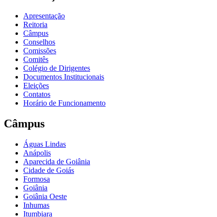
Apresentação
Reitoria
Câmpus
Conselhos
Comissões
Comitês
Colégio de Dirigentes
Documentos Institucionais
Eleições
Contatos
Horário de Funcionamento
Câmpus
Águas Lindas
Anápolis
Aparecida de Goiânia
Cidade de Goiás
Formosa
Goiânia
Goiânia Oeste
Inhumas
Itumbiara