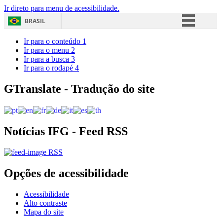
Ir direto para menu de acessibilidade.
BRASIL
Simplifique!
Ir para o conteúdo
1
Ir para o menu
2
Comunica BR
Ir para a busca
3
Ir para o rodapé
4
Participe
Acesso à informação
GTranslate - Tradução do site
Legislação
Canais
Notícias IFG - Feed RSS
RSS
Opções de acessibilidade
Acessibilidade
Alto contraste
Mapa do site