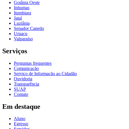
Goiânia Oeste
Inhumas
Itumbiara
Jataí
Luziânia
Senador Canedo
Uruaçu
Valparaíso
Serviços
Perguntas frequentes
Comunicação
Serviço de Informação ao Cidadão
Ouvidoria
Transparência
SUAP
Contato
Em destaque
Aluno
Egresso
Servidor