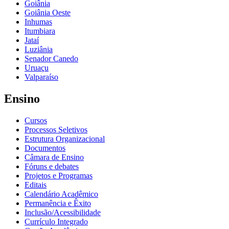
Goiânia
Goiânia Oeste
Inhumas
Itumbiara
Jataí
Luziânia
Senador Canedo
Uruaçu
Valparaíso
Ensino
Cursos
Processos Seletivos
Estrutura Organizacional
Documentos
Câmara de Ensino
Fóruns e debates
Projetos e Programas
Editais
Calendário Acadêmico
Permanência e Êxito
Inclusão/Acessibilidade
Currículo Integrado