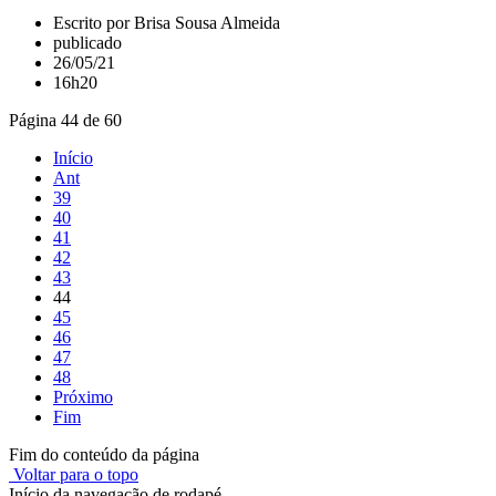
Escrito por Brisa Sousa Almeida
publicado
26/05/21
16h20
Página 44 de 60
Início
Ant
39
40
41
42
43
44
45
46
47
48
Próximo
Fim
Fim do conteúdo da página
Voltar para o topo
Início da navegação de rodapé