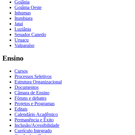
Goiânia
Goiânia Oeste
Inhumas
Itumbiara
Jataí
Luziânia
Senador Canedo
Uruaçu
Valparaíso
Ensino
Cursos
Processos Seletivos
Estrutura Organizacional
Documentos
Câmara de Ensino
Fóruns e debates
Projetos e Programas
Editais
Calendário Acadêmico
Permanência e Êxito
Inclusão/Acessibilidade
Currículo Integrado