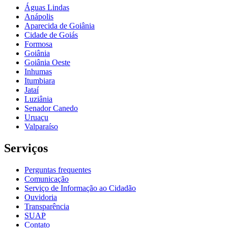
Águas Lindas
Anápolis
Aparecida de Goiânia
Cidade de Goiás
Formosa
Goiânia
Goiânia Oeste
Inhumas
Itumbiara
Jataí
Luziânia
Senador Canedo
Uruaçu
Valparaíso
Serviços
Perguntas frequentes
Comunicação
Serviço de Informação ao Cidadão
Ouvidoria
Transparência
SUAP
Contato