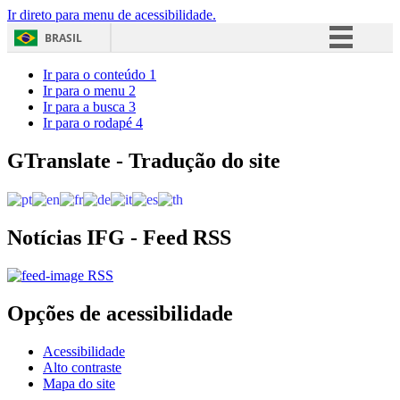
Ir direto para menu de acessibilidade.
BRASIL
Simplifique!
Ir para o conteúdo
1
Ir para o menu
2
Comunica BR
Ir para a busca
3
Ir para o rodapé
4
Participe
Acesso à informação
GTranslate - Tradução do site
Legislação
Canais
Notícias IFG - Feed RSS
RSS
Opções de acessibilidade
Acessibilidade
Alto contraste
Mapa do site