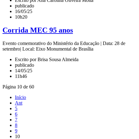
Escrito por Ana Carolina Oliveira Motta
publicado
16/05/25
10h20
Corrida MEC 95 anos
Evento comemorativo do Ministério da Educação | Data: 28 de
setembro| Local: Eixo Monumental de Brasília
Escrito por Brisa Sousa Almeida
publicado
14/05/25
11h46
Página 10 de 60
Início
Ant
5
6
7
8
9
10