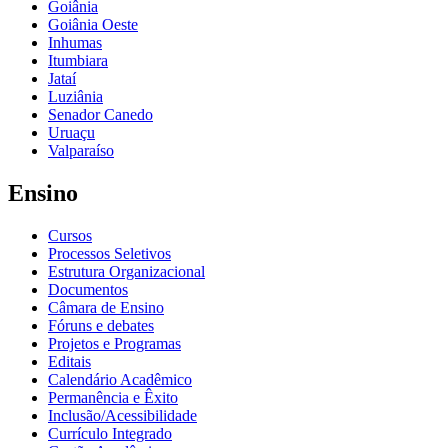
Goiânia
Goiânia Oeste
Inhumas
Itumbiara
Jataí
Luziânia
Senador Canedo
Uruaçu
Valparaíso
Ensino
Cursos
Processos Seletivos
Estrutura Organizacional
Documentos
Câmara de Ensino
Fóruns e debates
Projetos e Programas
Editais
Calendário Acadêmico
Permanência e Êxito
Inclusão/Acessibilidade
Currículo Integrado