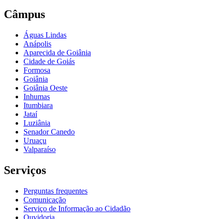
Câmpus
Águas Lindas
Anápolis
Aparecida de Goiânia
Cidade de Goiás
Formosa
Goiânia
Goiânia Oeste
Inhumas
Itumbiara
Jataí
Luziânia
Senador Canedo
Uruaçu
Valparaíso
Serviços
Perguntas frequentes
Comunicação
Serviço de Informação ao Cidadão
Ouvidoria