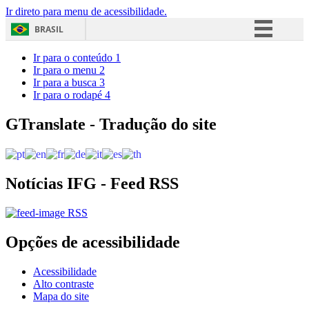
Ir direto para menu de acessibilidade.
BRASIL
Simplifique!
Ir para o conteúdo
1
Ir para o menu
2
Comunica BR
Ir para a busca
3
Ir para o rodapé
4
Participe
Acesso à informação
GTranslate - Tradução do site
Legislação
Canais
Notícias IFG - Feed RSS
RSS
Opções de acessibilidade
Acessibilidade
Alto contraste
Mapa do site