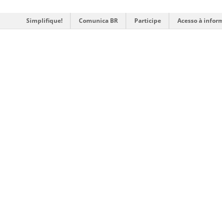
Simplifique!
Comunica BR
Participe
Acesso à infor