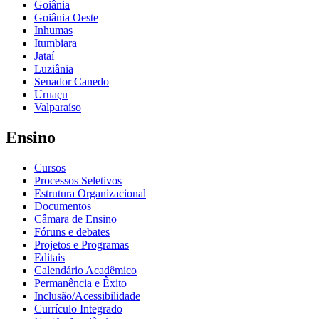
Goiânia
Goiânia Oeste
Inhumas
Itumbiara
Jataí
Luziânia
Senador Canedo
Uruaçu
Valparaíso
Ensino
Cursos
Processos Seletivos
Estrutura Organizacional
Documentos
Câmara de Ensino
Fóruns e debates
Projetos e Programas
Editais
Calendário Acadêmico
Permanência e Êxito
Inclusão/Acessibilidade
Currículo Integrado