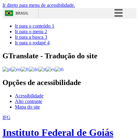
Ir direto para menu de acessibilidade.
BRASIL
Simplifique!
Ir para o conteúdo
1
Ir para o menu
2
Comunica BR
Ir para a busca
3
Ir para o rodapé
4
Participe
Acesso à informação
GTranslate - Tradução do site
Legislação
Canais
Opções de acessibilidade
Acessibilidade
Alto contraste
Mapa do site
IFG
Instituto Federal de Goiás