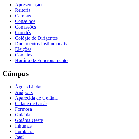
Apresentação
Reitoria
Câmpus
Conselhos
Comissões
Comitês
Colégio de Dirigentes
Documentos Institucionais
Eleições
Contatos
Horário de Funcionamento
Câmpus
Águas Lindas
Anápolis
Aparecida de Goiânia
Cidade de Goiás
Formosa
Goiânia
Goiânia Oeste
Inhumas
Itumbiara
Jataí