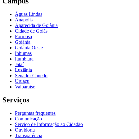
Câmpus
Águas Lindas
Anápolis
Aparecida de Goiânia
Cidade de Goiás
Formosa
Goiânia
Goiânia Oeste
Inhumas
Itumbiara
Jataí
Luziânia
Senador Canedo
Uruaçu
Valparaíso
Serviços
Perguntas frequentes
Comunicação
Serviço de Informação ao Cidadão
Ouvidoria
Transparência