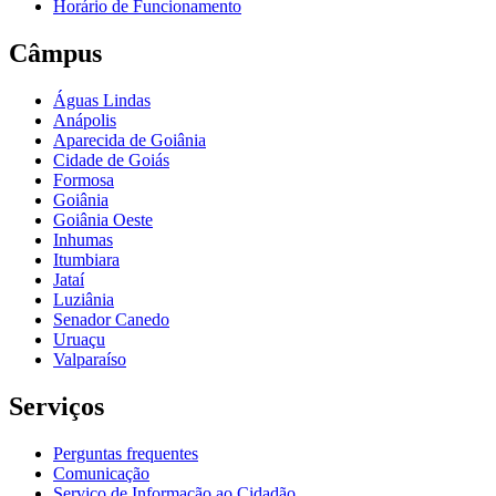
Horário de Funcionamento
Câmpus
Águas Lindas
Anápolis
Aparecida de Goiânia
Cidade de Goiás
Formosa
Goiânia
Goiânia Oeste
Inhumas
Itumbiara
Jataí
Luziânia
Senador Canedo
Uruaçu
Valparaíso
Serviços
Perguntas frequentes
Comunicação
Serviço de Informação ao Cidadão