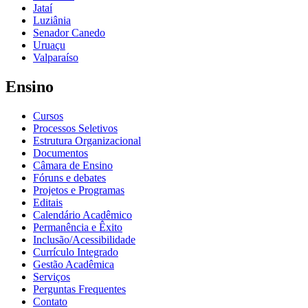
Jataí
Luziânia
Senador Canedo
Uruaçu
Valparaíso
Ensino
Cursos
Processos Seletivos
Estrutura Organizacional
Documentos
Câmara de Ensino
Fóruns e debates
Projetos e Programas
Editais
Calendário Acadêmico
Permanência e Êxito
Inclusão/Acessibilidade
Currículo Integrado
Gestão Acadêmica
Serviços
Perguntas Frequentes
Contato