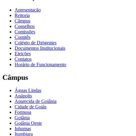
Apresentação
Reitoria
Câmpus
Conselhos
Comissões
Comitês
Colégio de Dirigentes
Documentos Institucionais
Eleições
Contatos
Horário de Funcionamento
Câmpus
Águas Lindas
Anápolis
Aparecida de Goiânia
Cidade de Goiás
Formosa
Goiânia
Goiânia Oeste
Inhumas
Itumbiara