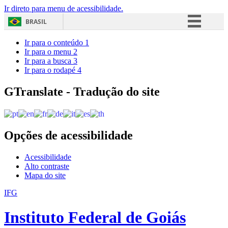
Ir direto para menu de acessibilidade.
BRASIL
Simplifique!
Ir para o conteúdo
1
Ir para o menu
2
Comunica BR
Ir para a busca
3
Ir para o rodapé
4
Participe
Acesso à informação
GTranslate - Tradução do site
Legislação
Canais
Opções de acessibilidade
Acessibilidade
Alto contraste
Mapa do site
IFG
Instituto Federal de Goiás