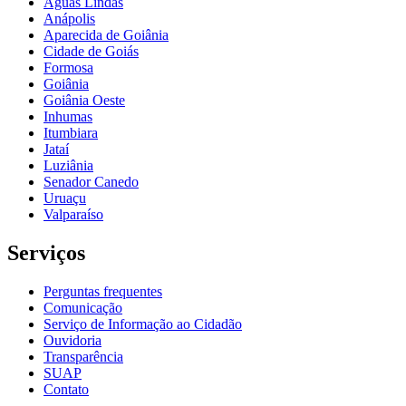
Águas Lindas
Anápolis
Aparecida de Goiânia
Cidade de Goiás
Formosa
Goiânia
Goiânia Oeste
Inhumas
Itumbiara
Jataí
Luziânia
Senador Canedo
Uruaçu
Valparaíso
Serviços
Perguntas frequentes
Comunicação
Serviço de Informação ao Cidadão
Ouvidoria
Transparência
SUAP
Contato