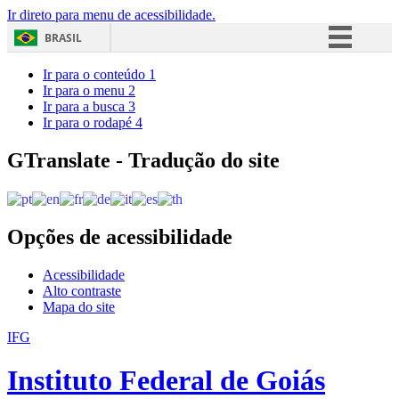
Ir direto para menu de acessibilidade.
BRASIL
Simplifique!
Ir para o conteúdo
1
Ir para o menu
2
Comunica BR
Ir para a busca
3
Ir para o rodapé
4
Participe
Acesso à informação
GTranslate - Tradução do site
Legislação
Canais
Opções de acessibilidade
Acessibilidade
Alto contraste
Mapa do site
IFG
Instituto Federal de Goiás