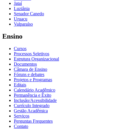
Jataí
Luziânia
Senador Canedo
Uruaçu
Valparaíso
Ensino
Cursos
Processos Seletivos
Estrutura Organizacional
Documentos
Câmara de Ensino
Fóruns e debates
Projetos e Programas
Editais
Calendário Acadêmico
Permanência e Êxito
Inclusão/Acessibilidade
Currículo Integrado
Gestão Acadêmica
Serviços
Perguntas Frequentes
Contato