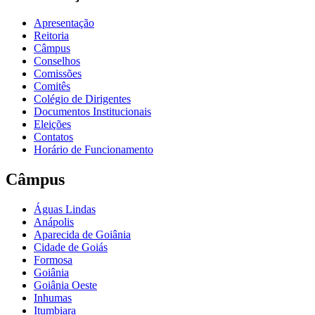
Apresentação
Reitoria
Câmpus
Conselhos
Comissões
Comitês
Colégio de Dirigentes
Documentos Institucionais
Eleições
Contatos
Horário de Funcionamento
Câmpus
Águas Lindas
Anápolis
Aparecida de Goiânia
Cidade de Goiás
Formosa
Goiânia
Goiânia Oeste
Inhumas
Itumbiara