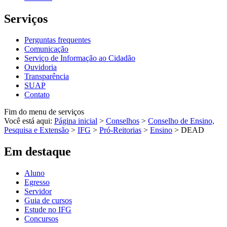
Serviços
Perguntas frequentes
Comunicação
Serviço de Informação ao Cidadão
Ouvidoria
Transparência
SUAP
Contato
Fim do menu de serviços
Você está aqui:
Página inicial
>
Conselhos
>
Conselho de Ensino,
Pesquisa e Extensão
>
IFG
>
Pró-Reitorias
>
Ensino
>
DEAD
Em destaque
Aluno
Egresso
Servidor
Guia de cursos
Estude no IFG
Concursos