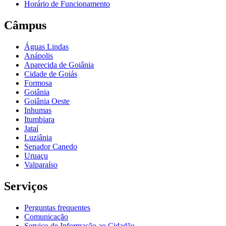
Horário de Funcionamento
Câmpus
Águas Lindas
Anápolis
Aparecida de Goiânia
Cidade de Goiás
Formosa
Goiânia
Goiânia Oeste
Inhumas
Itumbiara
Jataí
Luziânia
Senador Canedo
Uruaçu
Valparaíso
Serviços
Perguntas frequentes
Comunicação
Serviço de Informação ao Cidadão