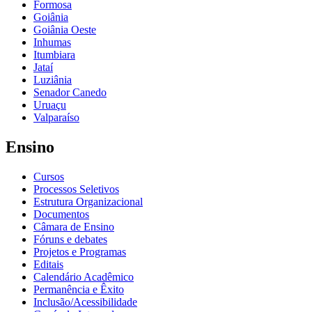
Formosa
Goiânia
Goiânia Oeste
Inhumas
Itumbiara
Jataí
Luziânia
Senador Canedo
Uruaçu
Valparaíso
Ensino
Cursos
Processos Seletivos
Estrutura Organizacional
Documentos
Câmara de Ensino
Fóruns e debates
Projetos e Programas
Editais
Calendário Acadêmico
Permanência e Êxito
Inclusão/Acessibilidade