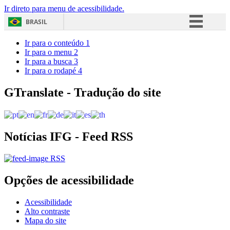
Ir direto para menu de acessibilidade.
BRASIL
Simplifique!
Ir para o conteúdo
1
Ir para o menu
2
Comunica BR
Ir para a busca
3
Ir para o rodapé
4
Participe
Acesso à informação
GTranslate - Tradução do site
Legislação
Canais
Notícias IFG - Feed RSS
RSS
Opções de acessibilidade
Acessibilidade
Alto contraste
Mapa do site