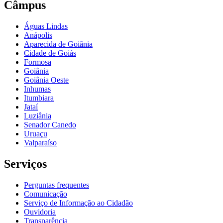
Câmpus
Águas Lindas
Anápolis
Aparecida de Goiânia
Cidade de Goiás
Formosa
Goiânia
Goiânia Oeste
Inhumas
Itumbiara
Jataí
Luziânia
Senador Canedo
Uruaçu
Valparaíso
Serviços
Perguntas frequentes
Comunicação
Serviço de Informação ao Cidadão
Ouvidoria
Transparência