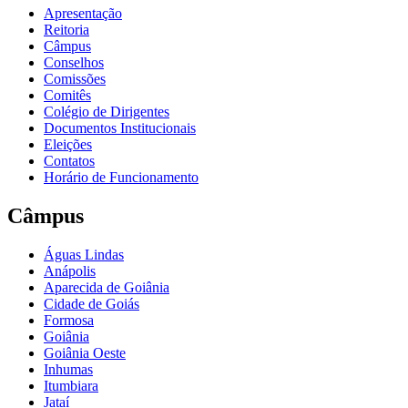
Apresentação
Reitoria
Câmpus
Conselhos
Comissões
Comitês
Colégio de Dirigentes
Documentos Institucionais
Eleições
Contatos
Horário de Funcionamento
Câmpus
Águas Lindas
Anápolis
Aparecida de Goiânia
Cidade de Goiás
Formosa
Goiânia
Goiânia Oeste
Inhumas
Itumbiara
Jataí