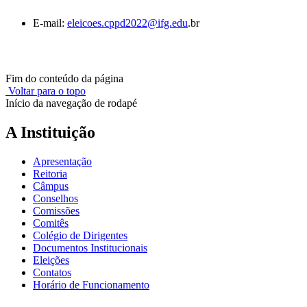
E-mail:
eleicoes.cppd2022@ifg.edu
.b
r
Fim do conteúdo da página
Voltar para o topo
Início da navegação de rodapé
A Instituição
Apresentação
Reitoria
Câmpus
Conselhos
Comissões
Comitês
Colégio de Dirigentes
Documentos Institucionais
Eleições
Contatos
Horário de Funcionamento