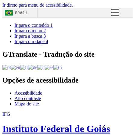
Ir direto para menu de acessibilidade.
BRASIL
Simplifique!
Ir para o conteúdo
1
Ir para o menu
2
Comunica BR
Ir para a busca
3
Ir para o rodapé
4
Participe
Acesso à informação
GTranslate - Tradução do site
Legislação
Canais
Opções de acessibilidade
Acessibilidade
Alto contraste
Mapa do site
IFG
Instituto Federal de Goiás