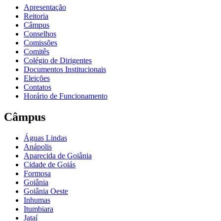
Apresentação
Reitoria
Câmpus
Conselhos
Comissões
Comitês
Colégio de Dirigentes
Documentos Institucionais
Eleições
Contatos
Horário de Funcionamento
Câmpus
Águas Lindas
Anápolis
Aparecida de Goiânia
Cidade de Goiás
Formosa
Goiânia
Goiânia Oeste
Inhumas
Itumbiara
Jataí