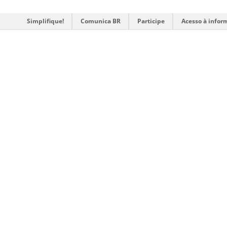
Simplifique!
Comunica BR
Participe
Acesso à infor