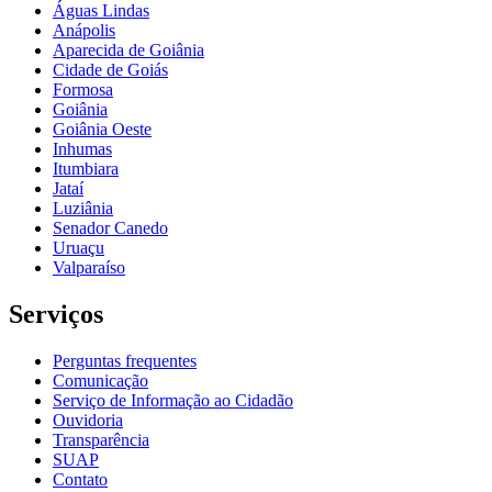
Águas Lindas
Anápolis
Aparecida de Goiânia
Cidade de Goiás
Formosa
Goiânia
Goiânia Oeste
Inhumas
Itumbiara
Jataí
Luziânia
Senador Canedo
Uruaçu
Valparaíso
Serviços
Perguntas frequentes
Comunicação
Serviço de Informação ao Cidadão
Ouvidoria
Transparência
SUAP
Contato