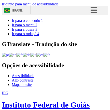
Ir direto para menu de acessibilidade.
BRASIL
Simplifique!
Ir para o conteúdo
1
Ir para o menu
2
Comunica BR
Ir para a busca
3
Ir para o rodapé
4
Participe
Acesso à informação
GTranslate - Tradução do site
Legislação
Canais
Opções de acessibilidade
Acessibilidade
Alto contraste
Mapa do site
IFG
Instituto Federal de Goiás