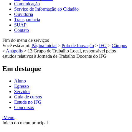
Comunicação
Serviço de Informação ao Cidadão
Ouvidoria
Transparência
SUAP
Contato
Fim do menu de serviços
Você está aqui:
Página inicial
>
Polo de Inovação
>
IFG
>
Câmpus
>
Anápolis
>
13 Grupo de Trabalho Local, responsável pelos
estudos relativos à Jornada de Trabalho Docente do IFG
Em destaque
Aluno
Egresso
Servidor
Guia de cursos
Estude no IFG
Concursos
Menu
Início do menu principal