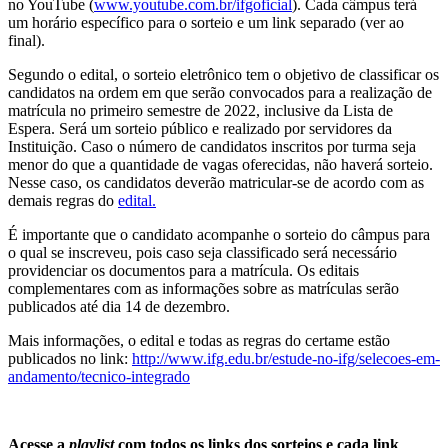
no YouTube (
www.youtube.com.br/ifgoficial
). Cada câmpus terá
um horário específico para o sorteio e um link separado (ver ao
final).
Segundo o edital, o sorteio eletrônico tem o objetivo de classificar os
candidatos na ordem em que serão convocados para a realização de
matrícula no primeiro semestre de 2022, inclusive da Lista de
Espera. Será um sorteio público e realizado por servidores da
Instituição. Caso o número de candidatos inscritos por turma seja
menor do que a quantidade de vagas oferecidas, não haverá sorteio.
Nesse caso, os candidatos deverão matricular-se de acordo com as
demais regras do
edital.
É importante que o candidato acompanhe o sorteio do câmpus para
o qual se inscreveu, pois caso seja classificado será necessário
providenciar os documentos para a matrícula. Os editais
complementares com as informações sobre as matrículas serão
publicados até dia 14 de dezembro.
Mais informações, o edital e todas as regras do certame estão
publicados no link:
http://www.ifg.edu.br/estude-no-ifg/selecoes-em-
andamento/tecnico-integrado
Acesse a
playlist
com todos os links dos sorteios e cada link