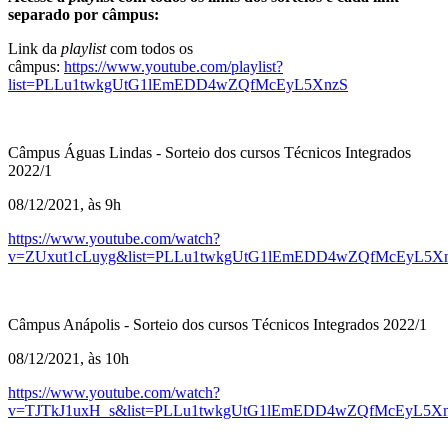
separado por câmpus:
Link da
playlist
com todos os
câmpus:
https://www.youtube.com/playlist?
list=PLLu1twkgUtG1lEmEDD4wZQfMcEyL5XnzS
Câmpus Águas Lindas - Sorteio dos cursos Técnicos Integrados
2022/1
08/12/2021, às 9h
https://www.youtube.com/watch?
v=ZUxut1cLuyg&list=PLLu1twkgUtG1lEmEDD4wZQfMcEyL5Xn
Câmpus Anápolis - Sorteio dos cursos Técnicos Integrados 2022/1
08/12/2021, às 10h
https://www.youtube.com/watch?
v=TJTkJ1uxH_s&list=PLLu1twkgUtG1lEmEDD4wZQfMcEyL5Xn