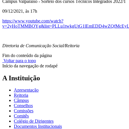
Câmpus Valparaíso - Sorteio dos cursos Técnicos Integrados 2022/1
09/12/2021, às 17h
https://www.youtube.com/watch?
v=2yHoTMMBOYg&list=PLLu1twkgUtG1lEmEDD4wZQfMcEyL
Diretoria de Comunicação Social/Reitoria
Fim do conteúdo da página
Voltar para o topo
Início da navegação de rodapé
A Instituição
Apresentação
Reitoria
Câmpus
Conselhos
Comissões
Comitês
Colégio de Dirigentes
Documentos Institucionais