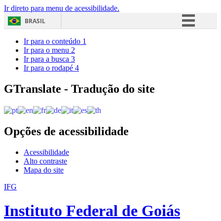
Ir direto para menu de acessibilidade.
BRASIL
Simplifique!
Ir para o conteúdo
1
Ir para o menu
2
Comunica BR
Ir para a busca
3
Ir para o rodapé
4
Participe
Acesso à informação
GTranslate - Tradução do site
Legislação
Canais
Opções de acessibilidade
Acessibilidade
Alto contraste
Mapa do site
IFG
Instituto Federal de Goiás