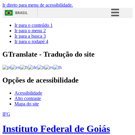
Ir direto para menu de acessibilidade.
BRASIL
Simplifique!
Ir para o conteúdo
1
Ir para o menu
2
Comunica BR
Ir para a busca
3
Ir para o rodapé
4
Participe
Acesso à informação
GTranslate - Tradução do site
Legislação
Canais
Opções de acessibilidade
Acessibilidade
Alto contraste
Mapa do site
IFG
Instituto Federal de Goiás