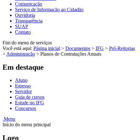
Comunicação
Serviço de Informação ao Cidadão
Ouvidoria
Transparência
SUAP
Contato
Fim do menu de serviços
Você está aqui:
Página inicial
>
Documentos
>
IFG
>
Pró-Reitorias
>
Administração
>
Planos de Contratações Anuais
Em destaque
Aluno
Egresso
Servidor
Guia de cursos
Estude no IFG
Concursos
Menu
Início do menu principal
Logo