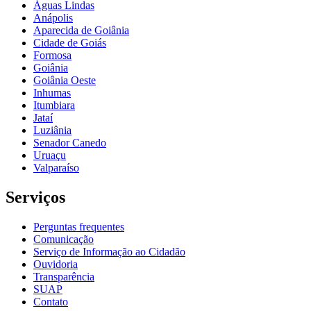
Águas Lindas
Anápolis
Aparecida de Goiânia
Cidade de Goiás
Formosa
Goiânia
Goiânia Oeste
Inhumas
Itumbiara
Jataí
Luziânia
Senador Canedo
Uruaçu
Valparaíso
Serviços
Perguntas frequentes
Comunicação
Serviço de Informação ao Cidadão
Ouvidoria
Transparência
SUAP
Contato