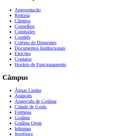
Apresentação
Reitoria
Câmpus
Conselhos
Comissões
Comitês
Colégio de Dirigentes
Documentos Institucionais
Eleições
Contatos
Horário de Funcionamento
Câmpus
Águas Lindas
Anápolis
Aparecida de Goiânia
Cidade de Goiás
Formosa
Goiânia
Goiânia Oeste
Inhumas
Itumbiara