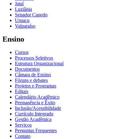
Jataí
Luziânia
Senador Canedo
Uruaçu
Valparaíso
Ensino
Cursos
Processos Seletivos
Estrutura Organizacional
Documentos
Câmara de Ensino
Fóruns e debates
Projetos e Programas
Editais
Calendário Acadêmico
Permanência e Êxito
Inclusão/Acessibilidade
Currículo Integrado
Gestão Acadêmica
Serviços
Perguntas Frequentes
Contato