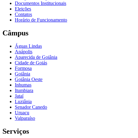
Documentos Institucionais
Eleições
Contatos
Horário de Funcionamento
Câmpus
Águas Lindas
Anápolis
Aparecida de Goiânia
Cidade de Goiás
Formosa
Goiânia
Goiânia Oeste
Inhumas
Itumbiara
Jataí
Luziânia
Senador Canedo
Uruaçu
Valparaíso
Serviços