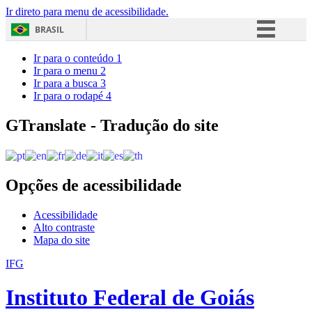
Ir direto para menu de acessibilidade.
BRASIL
Simplifique!
Ir para o conteúdo
1
Ir para o menu
2
Comunica BR
Ir para a busca
3
Ir para o rodapé
4
Participe
Acesso à informação
GTranslate - Tradução do site
Legislação
Canais
Opções de acessibilidade
Acessibilidade
Alto contraste
Mapa do site
IFG
Instituto Federal de Goiás