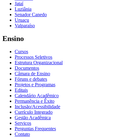
Jataí
Luziânia
Senador Canedo
Uruaçu
Valparaíso
Ensino
Cursos
Processos Seletivos
Estrutura Organizacional
Documentos
Câmara de Ensino
Fóruns e debates
Projetos e Programas
Editais
Calendário Acadêmico
Permanência e Êxito
Inclusão/Acessibilidade
Currículo Integrado
Gestão Acadêmica
Serviços
Perguntas Frequentes
Contato