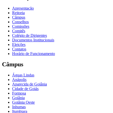
Apresentação
Reitoria
Câmpus
Conselhos
Comissões
Comitês
Colégio de Dirigentes
Documentos Institucionais
Eleições
Contatos
Horário de Funcionamento
Câmpus
Águas Lindas
Anápolis
Aparecida de Goiânia
Cidade de Goiás
Formosa
Goiânia
Goiânia Oeste
Inhumas
Itumbiara