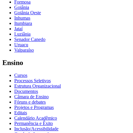
Formosa
Goiânia
Goiânia Oeste
Inhumas
Itumbiara
Jataí
Luziânia
Senador Canedo
Uruaçu
Valparaíso
Ensino
Cursos
Processos Seletivos
Estrutura Organizacional
Documentos
Câmara de Ensino
Fóruns e debates
Projetos e Programas
Editais
Calendário Acadêmico
Permanência e Êxito
Inclusão/Acessibilidade