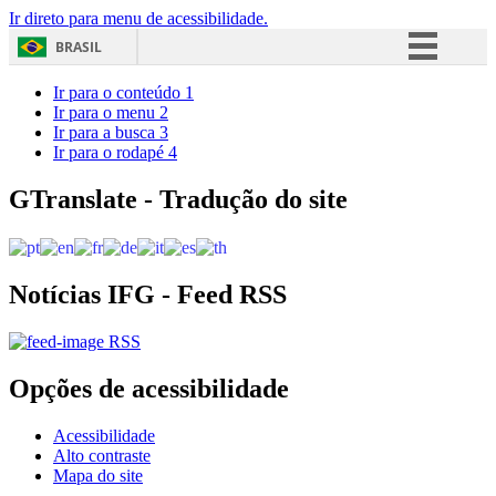
Ir direto para menu de acessibilidade.
BRASIL
Simplifique!
Ir para o conteúdo
1
Ir para o menu
2
Comunica BR
Ir para a busca
3
Ir para o rodapé
4
Participe
Acesso à informação
GTranslate - Tradução do site
Legislação
Canais
Notícias IFG - Feed RSS
RSS
Opções de acessibilidade
Acessibilidade
Alto contraste
Mapa do site