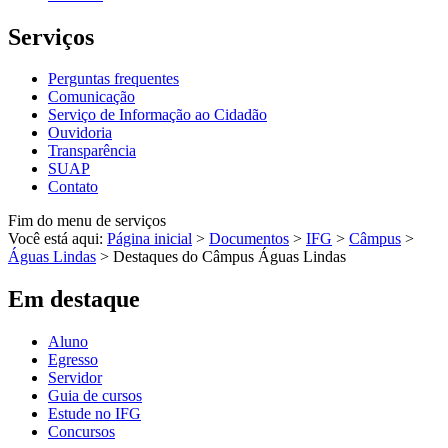
Serviços
Perguntas frequentes
Comunicação
Serviço de Informação ao Cidadão
Ouvidoria
Transparência
SUAP
Contato
Fim do menu de serviços
Você está aqui:
Página inicial
>
Documentos
>
IFG
>
Câmpus
>
Águas Lindas
>
Destaques do Câmpus Águas Lindas
Em destaque
Aluno
Egresso
Servidor
Guia de cursos
Estude no IFG
Concursos