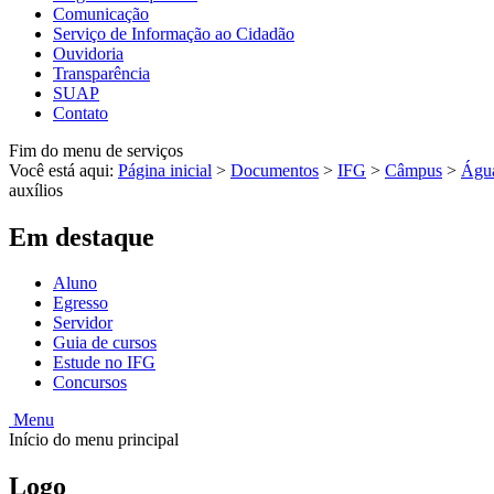
Comunicação
Serviço de Informação ao Cidadão
Ouvidoria
Transparência
SUAP
Contato
Fim do menu de serviços
Você está aqui:
Página inicial
>
Documentos
>
IFG
>
Câmpus
>
Água
auxílios
Em destaque
Aluno
Egresso
Servidor
Guia de cursos
Estude no IFG
Concursos
Menu
Início do menu principal
Logo