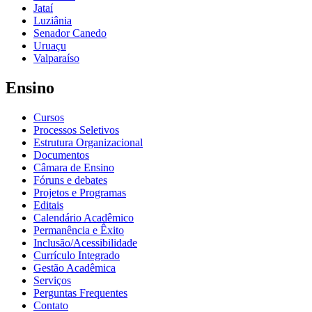
Jataí
Luziânia
Senador Canedo
Uruaçu
Valparaíso
Ensino
Cursos
Processos Seletivos
Estrutura Organizacional
Documentos
Câmara de Ensino
Fóruns e debates
Projetos e Programas
Editais
Calendário Acadêmico
Permanência e Êxito
Inclusão/Acessibilidade
Currículo Integrado
Gestão Acadêmica
Serviços
Perguntas Frequentes
Contato