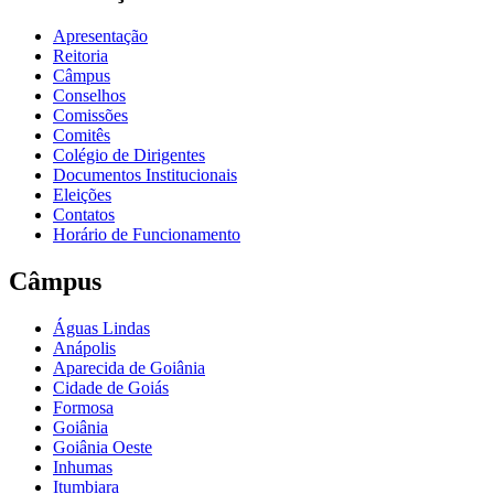
Apresentação
Reitoria
Câmpus
Conselhos
Comissões
Comitês
Colégio de Dirigentes
Documentos Institucionais
Eleições
Contatos
Horário de Funcionamento
Câmpus
Águas Lindas
Anápolis
Aparecida de Goiânia
Cidade de Goiás
Formosa
Goiânia
Goiânia Oeste
Inhumas
Itumbiara