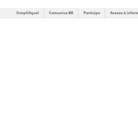
Simplifique!
Comunica BR
Participe
Acesso à infor