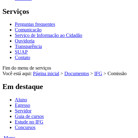
Serviços
Perguntas frequentes
Comunicação
Serviço de Informação ao Cidadão
Ouvidoria
Transparência
SUAP
Contato
Fim do menu de serviços
Você está aqui:
Página inicial
>
Documentos
>
IFG
>
Comissão
Em destaque
Aluno
Egresso
Servidor
Guia de cursos
Estude no IFG
Concursos
Menu