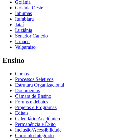
Goiânia
Goiânia Oeste
Inhumas
Itumbiara
Jataí
Luziânia
Senador Canedo
Uruaçu
Valparaíso
Ensino
Cursos
Processos Seletivos
Estrutura Organizacional
Documentos
Câmara de Ensino
Fóruns e debates
Projetos e Programas
Editais
Calendário Acadêmico
Permanência e Êxito
Inclusão/Acessibilidade
Currículo Integrado