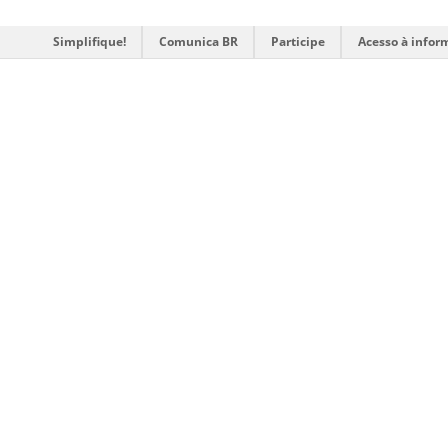
Simplifique!
Comunica BR
Participe
Acesso à infor