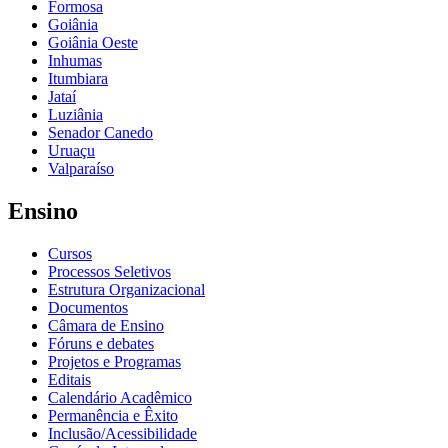
Formosa
Goiânia
Goiânia Oeste
Inhumas
Itumbiara
Jataí
Luziânia
Senador Canedo
Uruaçu
Valparaíso
Ensino
Cursos
Processos Seletivos
Estrutura Organizacional
Documentos
Câmara de Ensino
Fóruns e debates
Projetos e Programas
Editais
Calendário Acadêmico
Permanência e Êxito
Inclusão/Acessibilidade