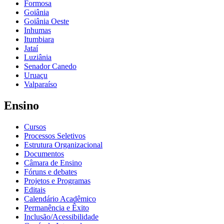
Formosa
Goiânia
Goiânia Oeste
Inhumas
Itumbiara
Jataí
Luziânia
Senador Canedo
Uruaçu
Valparaíso
Ensino
Cursos
Processos Seletivos
Estrutura Organizacional
Documentos
Câmara de Ensino
Fóruns e debates
Projetos e Programas
Editais
Calendário Acadêmico
Permanência e Êxito
Inclusão/Acessibilidade