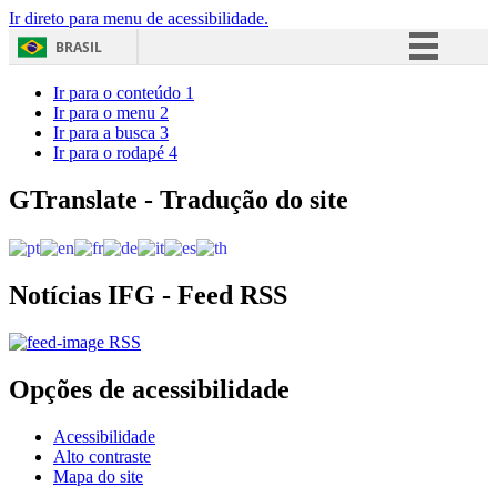
Ir direto para menu de acessibilidade.
BRASIL
Simplifique!
Ir para o conteúdo
1
Ir para o menu
2
Comunica BR
Ir para a busca
3
Ir para o rodapé
4
Participe
Acesso à informação
GTranslate - Tradução do site
Legislação
Canais
Notícias IFG - Feed RSS
RSS
Opções de acessibilidade
Acessibilidade
Alto contraste
Mapa do site