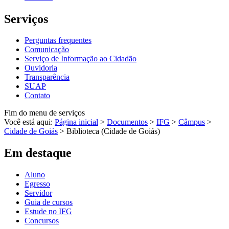
Serviços
Perguntas frequentes
Comunicação
Serviço de Informação ao Cidadão
Ouvidoria
Transparência
SUAP
Contato
Fim do menu de serviços
Você está aqui:
Página inicial
>
Documentos
>
IFG
>
Câmpus
>
Cidade de Goiás
>
Biblioteca (Cidade de Goiás)
Em destaque
Aluno
Egresso
Servidor
Guia de cursos
Estude no IFG
Concursos