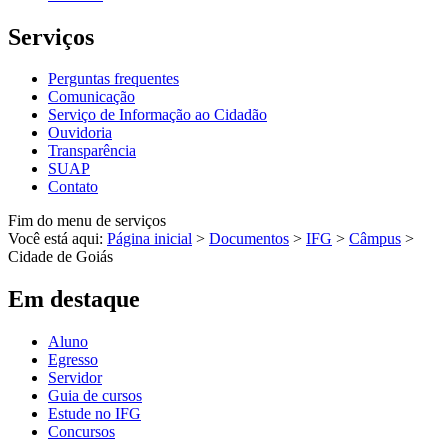
Serviços
Perguntas frequentes
Comunicação
Serviço de Informação ao Cidadão
Ouvidoria
Transparência
SUAP
Contato
Fim do menu de serviços
Você está aqui:
Página inicial
>
Documentos
>
IFG
>
Câmpus
>
Cidade de Goiás
Em destaque
Aluno
Egresso
Servidor
Guia de cursos
Estude no IFG
Concursos