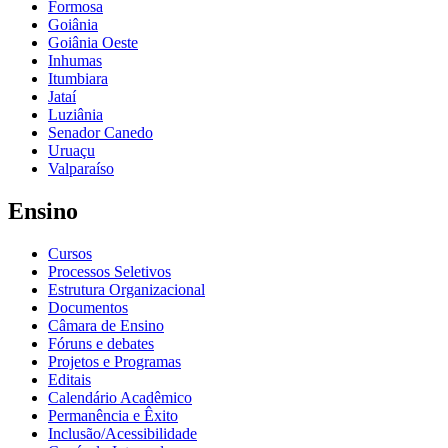
Formosa
Goiânia
Goiânia Oeste
Inhumas
Itumbiara
Jataí
Luziânia
Senador Canedo
Uruaçu
Valparaíso
Ensino
Cursos
Processos Seletivos
Estrutura Organizacional
Documentos
Câmara de Ensino
Fóruns e debates
Projetos e Programas
Editais
Calendário Acadêmico
Permanência e Êxito
Inclusão/Acessibilidade