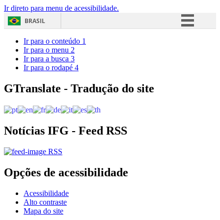
Ir direto para menu de acessibilidade.
BRASIL
Simplifique!
Ir para o conteúdo
1
Ir para o menu
2
Comunica BR
Ir para a busca
3
Ir para o rodapé
4
Participe
Acesso à informação
GTranslate - Tradução do site
Legislação
Canais
Notícias IFG - Feed RSS
RSS
Opções de acessibilidade
Acessibilidade
Alto contraste
Mapa do site