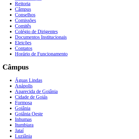
Reitoria
Câmpus
Conselhos
Comissões
Comitês
Colégio de Dirigentes
Documentos Institucionais
Eleições
Contatos
Horário de Funcionamento
Câmpus
Águas Lindas
Anápolis
Aparecida de Goiânia
Cidade de Goiás
Formosa
Goiânia
Goiânia Oeste
Inhumas
Itumbiara
Jataí
Luziânia