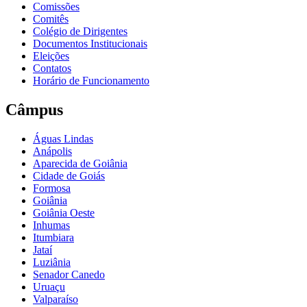
Comissões
Comitês
Colégio de Dirigentes
Documentos Institucionais
Eleições
Contatos
Horário de Funcionamento
Câmpus
Águas Lindas
Anápolis
Aparecida de Goiânia
Cidade de Goiás
Formosa
Goiânia
Goiânia Oeste
Inhumas
Itumbiara
Jataí
Luziânia
Senador Canedo
Uruaçu
Valparaíso