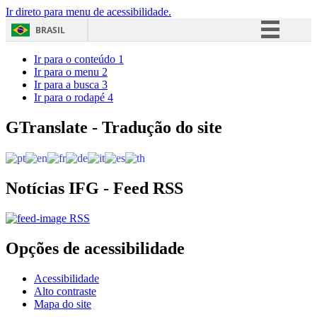
Ir direto para menu de acessibilidade.
BRASIL
Simplifique!
Ir para o conteúdo
1
Ir para o menu
2
Comunica BR
Ir para a busca
3
Ir para o rodapé
4
Participe
Acesso à informação
GTranslate - Tradução do site
Legislação
Canais
Notícias IFG - Feed RSS
RSS
Opções de acessibilidade
Acessibilidade
Alto contraste
Mapa do site