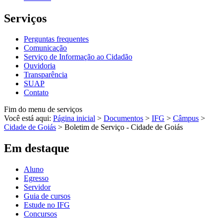
Serviços
Perguntas frequentes
Comunicação
Serviço de Informação ao Cidadão
Ouvidoria
Transparência
SUAP
Contato
Fim do menu de serviços
Você está aqui:
Página inicial
>
Documentos
>
IFG
>
Câmpus
>
Cidade de Goiás
>
Boletim de Serviço - Cidade de Goiás
Em destaque
Aluno
Egresso
Servidor
Guia de cursos
Estude no IFG
Concursos