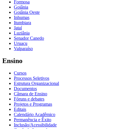
Formosa
Goiânia
Goiânia Oeste
Inhumas
Itumbiara
Jataí
Luziânia
Senador Canedo
Uruaçu
Valparaíso
Ensino
Cursos
Processos Seletivos
Estrutura Organizacional
Documentos
Câmara de Ensino
Fóruns e debates
Projetos e Programas
Editais
Calendário Acadêmico
Permanência e Êxito
Inclusão/Acessibilidade