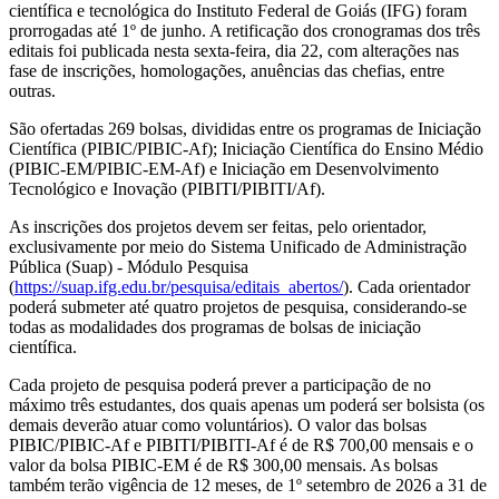
científica e tecnológica do Instituto Federal de Goiás (IFG) foram
prorrogadas até 1º de junho. A retificação dos cronogramas dos três
editais foi publicada nesta sexta-feira, dia 22, com alterações nas
fase de inscrições, homologações, anuências das chefias, entre
outras.
São ofertadas 269 bolsas, divididas entre os programas de Iniciação
Científica (PIBIC/PIBIC-Af); Iniciação Científica do Ensino Médio
(PIBIC-EM/PIBIC-EM-Af) e Iniciação em Desenvolvimento
Tecnológico e Inovação (PIBITI/PIBITI/Af).
As inscrições dos projetos devem ser feitas, pelo orientador,
exclusivamente por meio do Sistema Unificado de Administração
Pública (Suap) - Módulo Pesquisa
(
https://suap.ifg.edu.br/pesquisa/editais_abertos/
). Cada orientador
poderá submeter até quatro projetos de pesquisa, considerando-se
todas as modalidades dos programas de bolsas de iniciação
científica.
Cada projeto de pesquisa poderá prever a participação de no
máximo três estudantes, dos quais apenas um poderá ser bolsista (os
demais deverão atuar como voluntários). O valor das bolsas
PIBIC/PIBIC-Af e PIBITI/PIBITI-Af é de R$ 700,00 mensais e o
valor da bolsa PIBIC-EM é de R$ 300,00 mensais. As bolsas
também terão vigência de 12 meses, de 1º setembro de 2026 a 31 de