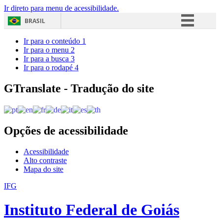
Ir direto para menu de acessibilidade.
BRASIL
Simplifique!
Ir para o conteúdo
1
Ir para o menu
2
Comunica BR
Ir para a busca
3
Ir para o rodapé
4
Participe
Acesso à informação
GTranslate - Tradução do site
Legislação
Canais
Opções de acessibilidade
Acessibilidade
Alto contraste
Mapa do site
IFG
Instituto Federal de Goiás