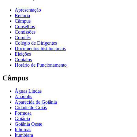
Apresentação
Reitoria
Câmpus
Conselhos
Comissões
Comitês
Colégio de Dirigentes
Documentos Institucionais
Eleições
Contatos
Horário de Funcionamento
Câmpus
Águas Lindas
Anápolis
Aparecida de Goiânia
Cidade de Goiás
Formosa
Goiânia
Goiânia Oeste
Inhumas
Itumbiara