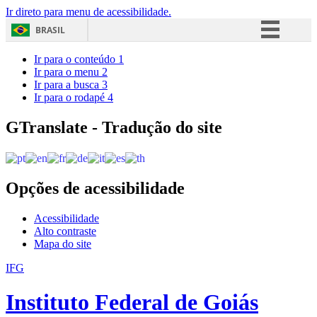
Ir direto para menu de acessibilidade.
BRASIL
Simplifique!
Ir para o conteúdo
1
Ir para o menu
2
Comunica BR
Ir para a busca
3
Ir para o rodapé
4
Participe
Acesso à informação
GTranslate - Tradução do site
Legislação
Canais
Opções de acessibilidade
Acessibilidade
Alto contraste
Mapa do site
IFG
Instituto Federal de Goiás