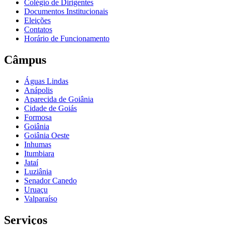
Colégio de Dirigentes
Documentos Institucionais
Eleições
Contatos
Horário de Funcionamento
Câmpus
Águas Lindas
Anápolis
Aparecida de Goiânia
Cidade de Goiás
Formosa
Goiânia
Goiânia Oeste
Inhumas
Itumbiara
Jataí
Luziânia
Senador Canedo
Uruaçu
Valparaíso
Serviços