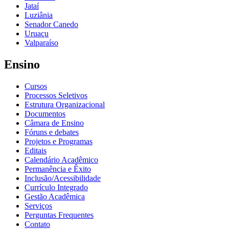
Jataí
Luziânia
Senador Canedo
Uruaçu
Valparaíso
Ensino
Cursos
Processos Seletivos
Estrutura Organizacional
Documentos
Câmara de Ensino
Fóruns e debates
Projetos e Programas
Editais
Calendário Acadêmico
Permanência e Êxito
Inclusão/Acessibilidade
Currículo Integrado
Gestão Acadêmica
Serviços
Perguntas Frequentes
Contato