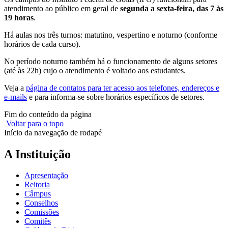
atendimento ao público em geral de
segunda a sexta-feira, das 7 às
19 horas
.
Há aulas nos três turnos: matutino, vespertino e noturno (conforme
horários de cada curso).
No período noturno também há o funcionamento de alguns setores
(até às 22h) cujo o atendimento é voltado aos estudantes.
Veja a
página de contatos para ter acesso aos telefones, endereços e
e-mails
e para informa-se sobre horários específicos de setores.
Fim do conteúdo da página
Voltar para o topo
Início da navegação de rodapé
A Instituição
Apresentação
Reitoria
Câmpus
Conselhos
Comissões
Comitês