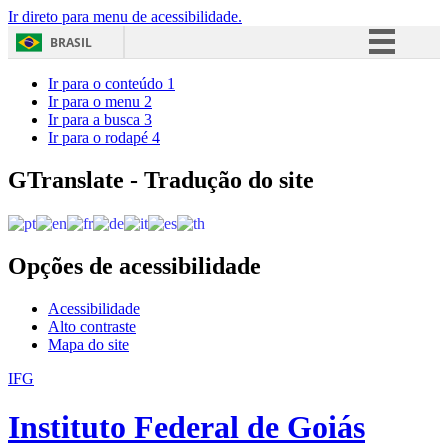
Ir direto para menu de acessibilidade.
BRASIL
Simplifique!
Ir para o conteúdo
1
Ir para o menu
2
Comunica BR
Ir para a busca
3
Ir para o rodapé
4
Participe
Acesso à informação
GTranslate - Tradução do site
Legislação
Canais
Opções de acessibilidade
Acessibilidade
Alto contraste
Mapa do site
IFG
Instituto Federal de Goiás