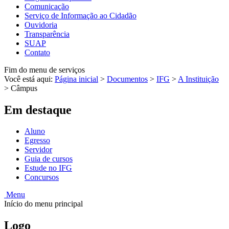
Comunicação
Serviço de Informação ao Cidadão
Ouvidoria
Transparência
SUAP
Contato
Fim do menu de serviços
Você está aqui:
Página inicial
>
Documentos
>
IFG
>
A Instituição
>
Câmpus
Em destaque
Aluno
Egresso
Servidor
Guia de cursos
Estude no IFG
Concursos
Menu
Início do menu principal
Logo