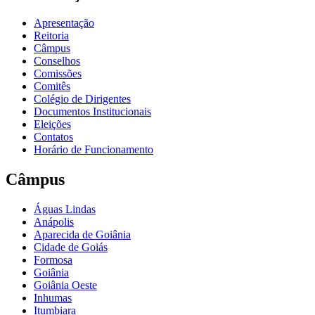
Apresentação
Reitoria
Câmpus
Conselhos
Comissões
Comitês
Colégio de Dirigentes
Documentos Institucionais
Eleições
Contatos
Horário de Funcionamento
Câmpus
Águas Lindas
Anápolis
Aparecida de Goiânia
Cidade de Goiás
Formosa
Goiânia
Goiânia Oeste
Inhumas
Itumbiara