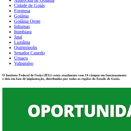
Aparecida de Goiânia
Cidade de Goiás
Formosa
Goiânia
Goiânia Oeste
Inhumas
Itumbiara
Jataí
Luziânia
Quirinópolis
Senador Canedo
Uruaçu
Valparaíso
O Instituto Federal de Goiás (IFG) conta atualmente com 14 câmpus em funcionamento
e dois em fase de implantação, distribuídos por todas as regiões do Estado de Goiás.