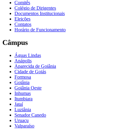
Comitês
Colégio de Dirigentes
Documentos Institucionais
Eleições
Contatos
Horário de Funcionamento
Câmpus
Águas Lindas
Anápolis
Aparecida de Goiânia
Cidade de Goiás
Formosa
Goiânia
Goiânia Oeste
Inhumas
Itumbiara
Jataí
Luziânia
Senador Canedo
Uruaçu
Valparaíso