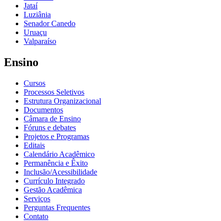
Jataí
Luziânia
Senador Canedo
Uruaçu
Valparaíso
Ensino
Cursos
Processos Seletivos
Estrutura Organizacional
Documentos
Câmara de Ensino
Fóruns e debates
Projetos e Programas
Editais
Calendário Acadêmico
Permanência e Êxito
Inclusão/Acessibilidade
Currículo Integrado
Gestão Acadêmica
Serviços
Perguntas Frequentes
Contato