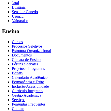
Jataí
Luziânia
Senador Canedo
Uruaçu
Valparaíso
Ensino
Cursos
Processos Seletivos
Estrutura Organizacional
Documentos
Câmara de Ensino
Fóruns e debates
Projetos e Programas
Editais
Calendário Acadêmico
Permanência e Êxito
Inclusão/Acessibilidade
Currículo Integrado
Gestão Acadêmica
Serviços
Perguntas Frequentes
Contato