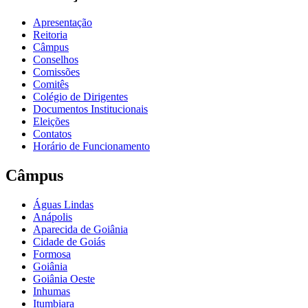
Apresentação
Reitoria
Câmpus
Conselhos
Comissões
Comitês
Colégio de Dirigentes
Documentos Institucionais
Eleições
Contatos
Horário de Funcionamento
Câmpus
Águas Lindas
Anápolis
Aparecida de Goiânia
Cidade de Goiás
Formosa
Goiânia
Goiânia Oeste
Inhumas
Itumbiara