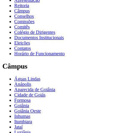
Apresentação
Reitoria
Câmpus
Conselhos
Comissões
Comitês
Colégio de Dirigentes
Documentos Institucionais
Eleições
Contatos
Horário de Funcionamento
Câmpus
Águas Lindas
Anápolis
Aparecida de Goiânia
Cidade de Goiás
Formosa
Goiânia
Goiânia Oeste
Inhumas
Itumbiara
Jataí
Luziânia