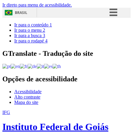
Ir direto para menu de acessibilidade.
BRASIL
Simplifique!
Ir para o conteúdo
1
Ir para o menu
2
Comunica BR
Ir para a busca
3
Ir para o rodapé
4
Participe
Acesso à informação
GTranslate - Tradução do site
Legislação
Canais
Opções de acessibilidade
Acessibilidade
Alto contraste
Mapa do site
IFG
Instituto Federal de Goiás